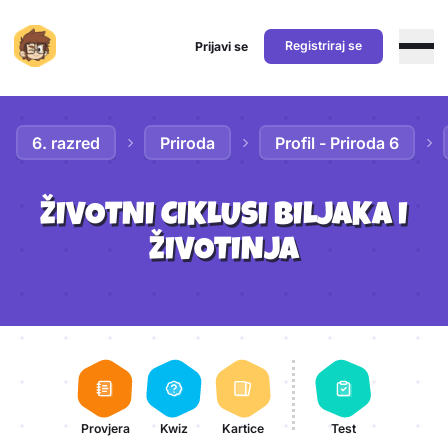
Registriraj se
Prijavi se
Preskoči na sadržaj
6. razred
Priroda
Profil - Priroda 6
ŽIVOTNI CIKLUSI BILJAKA I
ŽIVOTINJA
Aktivnosti lekcije
Provjera
Kwiz
Kartice
Test