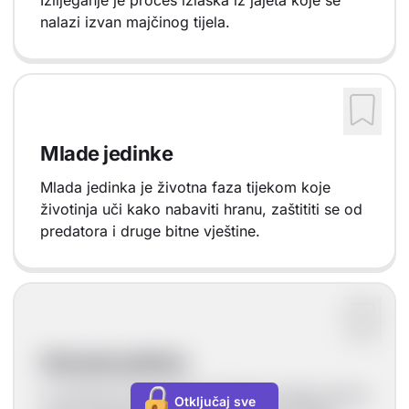
Izlijeganje je proces izlaska iz jajeta koje se
nalazi izvan majčinog tijela.
Mlade jedinke
Mlada jedinka je životna faza tijekom koje
životinja uči kako nabaviti hranu, zaštititi se od
predatora i druge bitne vještine.
Odrasle jedinke
U odrasloj životnoj fazi životinja postaje spolno
Otključaj sve