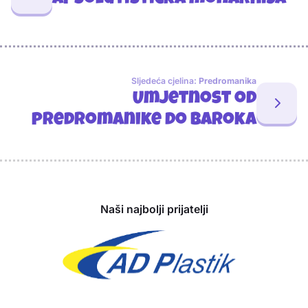
Sljedeća cjelina:
Predromanika
Umjetnost od
predromanike do baroka
Sponzori
Naši najbolji prijatelji