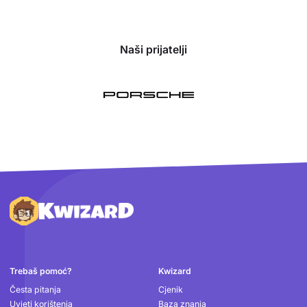
Naši prijatelji
Podnožje
Trebaš pomoć?
Kwizard
Česta pitanja
Cjenik
Uvjeti korištenja
Baza znanja