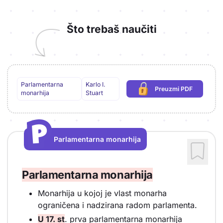
Što trebaš naučiti
Parlamentarna
Karlo I.
Preuzmi PDF
(potrebna prijava)
monarhija
Stuart
P
P
Parlamentarna monarhija
Vrsta sadržaja: Parlamentarna monarhija
Parlamentarna monarhija
Monarhija u kojoj je vlast monarha
ograničena i nadzirana radom parlamenta.
U 17. st
. prva parlamentarna monarhija