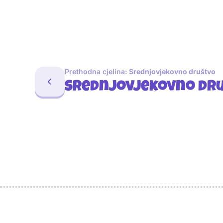
Prethodna cjelina:
Srednjovjekovno društvo
Srednjovjekovno dr
Sponzori
Naši najbolji prijatelji
Naši prijatelji