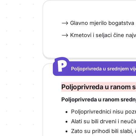
--> Glavno mjerilo bogatstva
--> Kmetovi i seljaci čine n
P
P
Poljoprivreda u srednjem vi
Vrsta sadržaja: Poljoprivreda u sred
Poljoprivreda u ranom 
Poljoprivreda u ranom srednj
Poljoprivrednici nisu poz
Alati su bili drveni i neuči
Zato su prihodi bili slabi,