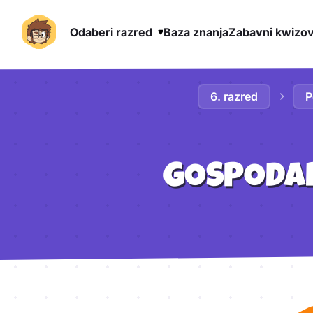
Odaberi razred
Baza znanja
Zabavni kwizov
Preskoči na sadržaj
6. razred
P
GOSPODAR
Aktivnosti lekcije