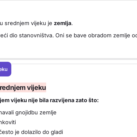
 u srednjem vijeku je
zemlja
.
ajveći dio stanovništva. Oni se bave obradom zemlje 
jeku
njem vijeku
srednjem vijeku
em vijeku nije bila razvijena zato što:
navali gnojidbu zemlje
nkoviti
 često je dolazilo do gladi