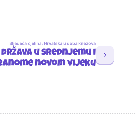
Sljedeća cjelina:
Hrvatska u doba knezova
 država u srednjemu i
ranome novom vijeku