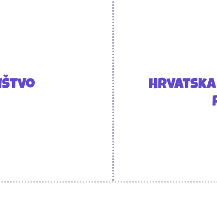
uštvo
Hrvatska