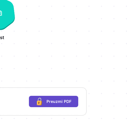
st
Preuzmi PDF
(potrebna prijava)