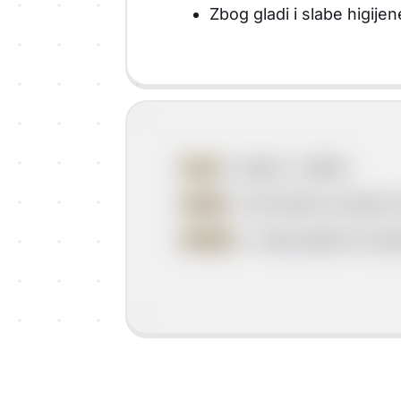
Zbog gladi i slabe higijen
Feud
= alodij + selište
Alodij
= dio feuda na kojem ž
Selište
= mali posjedi na koj