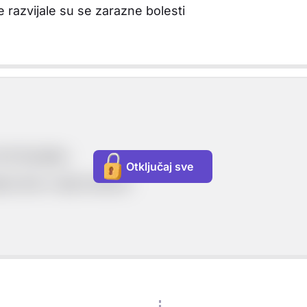
e razvijale su se zarazne bolesti
ivi feudalac
Otključaj sve
ima žive i rade kmetovi