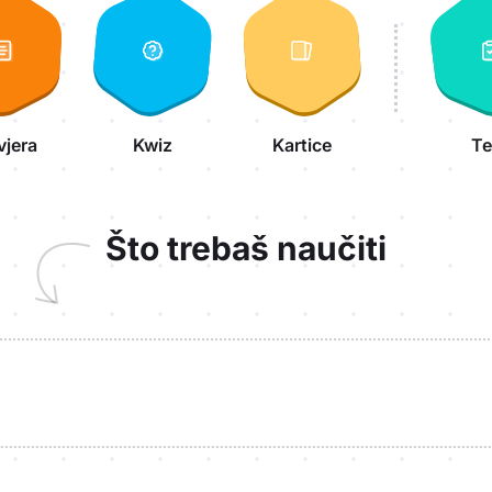
vjera
Kwiz
Kartice
Te
Što trebaš naučiti