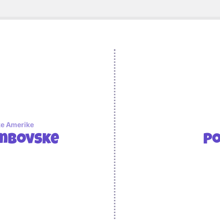
ke Amerike
umbovske
Po