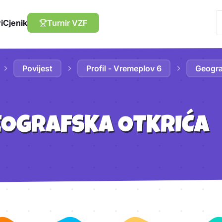
i
Cjenik
Turnir VZF
Povijest
Profil - Vremeplov 6
Geogra
EOGRAFSKA OTKRIĆA