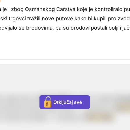
a je i zbog Osmanskog Carstva koje je kontroliralo 
 trgovci tražili nove putove kako bi kupili proizvode 
vijalo se brodovima, pa su brodovi postali bolji i jač
m vijeku bili su
Arapi i Talijani
, a od 15. stoljeća
Portu
Otključaj sve
 kontinenti Europa, Azija i Afrika. --> Nazivaju se
Stari 
i kasnije Australija) --> nazivaju se
Novi svijet
.