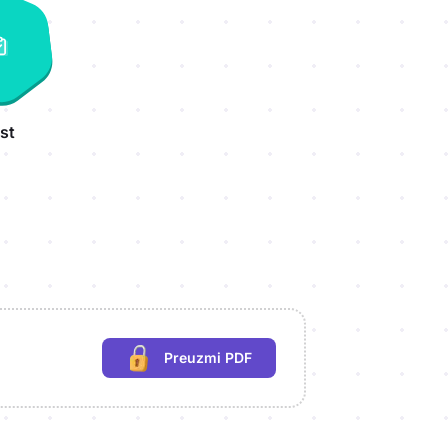
st
Preuzmi PDF
(potrebna prijava)