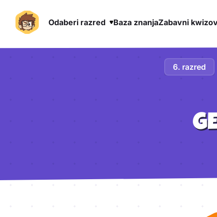
Odaberi razred
Baza znanja
Zabavni kwizov
Preskoči na sadržaj
6. razred
G
Aktivnosti lekcije