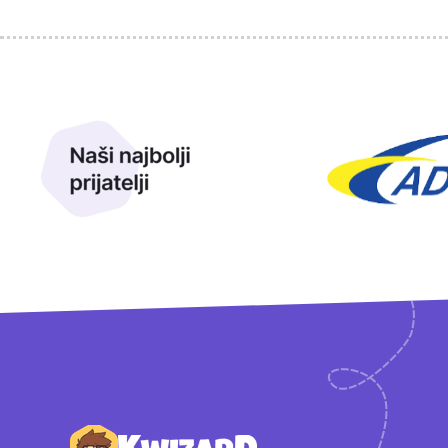
Sponzori
Naši najbolji prijatelji
Naši prijatelji
Podnožje