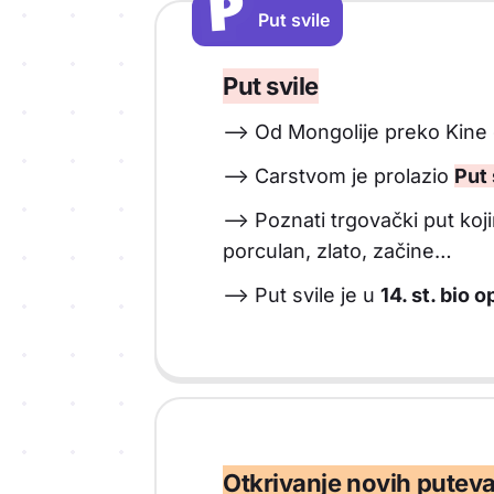
P
P
Put svile
Vrsta sadržaja: Put svile
Put svile
--> Od Mongolije preko Kine 
--> Carstvom je prolazio
Put 
--> Poznati trgovački put koj
porculan, zlato, začine…
--> Put svile je u
14. st. bio 
Otkrivanje novih putev