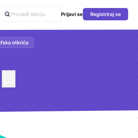
Prijavi se
Registriraj se
fska otkrića