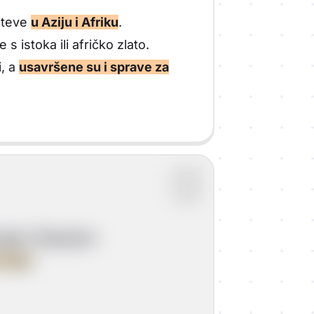
puteve
u Aziju i Afriku
.
s istoka ili afričko zlato.
i, a
usavršene su i sprave za
galci i Španjolci
.
svijet
.