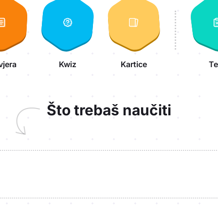
vjera
Kwiz
Kartice
Te
Što trebaš naučiti