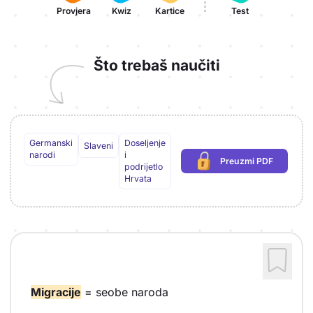
Provjera
Kwiz
Kartice
Test
Što trebaš naučiti
Germanski
Doseljenje
Slaveni
narodi
i
Preuzmi PDF
(potrebna prijava)
podrijetlo
Hrvata
Migracije
= seobe naroda