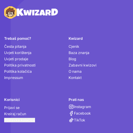
Podnožje
Trebaš pomoć?
Kwizard
Česta pitanja
Cjenik
Uvjeti korištenja
Baza znanja
Uvjeti prodaje
Blog
Politika privatnosti
Zabavni kwizovi
Politika kolačića
O nama
Impressum
Kontakt
Korisnici
Prati nas
Instagram
Prijavi se
Facebook
Kreiraj račun
Postavke kolačića
TikTok