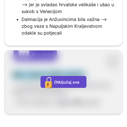
--> jer je svladao hrvatske velikaše i ušao u
sukob s Venecijom
Dalmacija je Anžuvincima bila važna -->
zbog veze s Napuljskim Kraljevstvom
odakle su potjecali
M
M
Mir u Zadru
Vrsta sadržaja: Mir u Zadru
Mir u Zadru 1358. godine
Otključaj sve
--> Ludovik je pobijedio Veneciju nakon što je
napao sam grad Veneciju.
--> Mir je potpisan u
Zadru 1358.
godine.