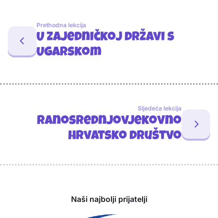
Prethodna lekcija
U zajedničkoj državi s
Ugarskom
Sljedeća lekcija
Ranosrednjovjekovno
hrvatsko društvo
Sponzori
Naši najbolji prijatelji