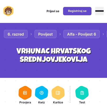
Registriraj se
Prijavi se
Preskoči na sadržaj
6. razred
Povijest
Alfa - Povijest 6
VRHUNAC HRVATSKOG
SREDNJOVJEKOVLJA
Aktivnosti lekcije
Provjera
Kwiz
Kartice
Test