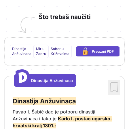
Što trebaš naučiti
Dinastija
Mir u
Sabor u
Preuzmi PDF
(potrebna prijava)
Anžuvinaca
Zadru
Križevcima
D
D
Dinastija Anžuvinaca
Vrsta sadržaja: Dinastija Anžuvinaca
Dinastija Anžuvinaca
Pavao I. Šubić dao je potporu dinastiji
Anžuvinaca i tako je
Karlo I. postao ugarsko-
hrvatski kralj 1301.: