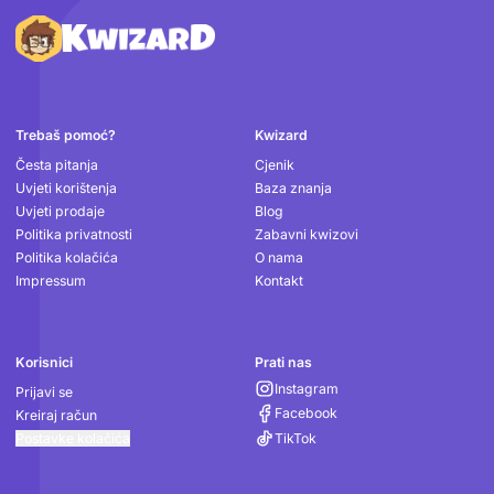
Podnožje
Trebaš pomoć?
Kwizard
Česta pitanja
Cjenik
Uvjeti korištenja
Baza znanja
Uvjeti prodaje
Blog
Politika privatnosti
Zabavni kwizovi
Politika kolačića
O nama
Impressum
Kontakt
Korisnici
Prati nas
Instagram
Prijavi se
Facebook
Kreiraj račun
Postavke kolačića
TikTok