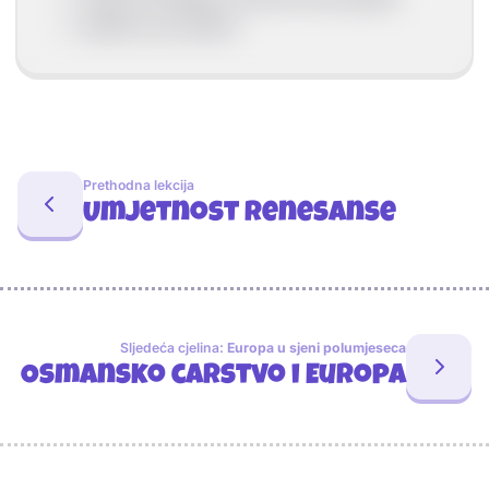
služili su za odmor
Prethodna lekcija
Umjetnost renesanse
Sljedeća cjelina:
Europa u sjeni polumjeseca
Osmansko carstvo i Europa
Sponzori