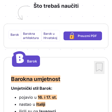
Što trebaš naučiti
Barokna
Barok u
Barok
Preuzmi PDF
(potrebna prijava)
arhitektura
Hrvatskoj
B
B
Barok
Vrsta sadržaja: Barok
Barokna umjetnost
Umjetnički stil Barok:
pojavio u
16. i 17. st.
nastao u
Italiji
širili su ga
Isusovci