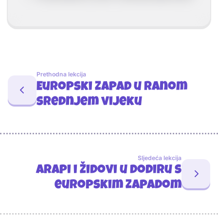
Prethodna lekcija
Europski Zapad u ranom
srednjem vijeku
Sljedeća lekcija
Arapi i Židovi u dodiru s
europskim Zapadom
Sponzori