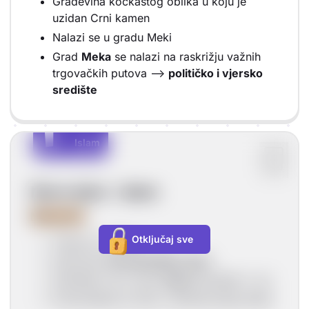
Građevina kockastog oblika u koju je
uzidan Crni kamen
Nalazi se u gradu Meki
Grad
Meka
se nalazi na raskrižju važnih
trgovačkih putova -->
političko i vjersko
središte
I
I
Islam
Vrsta sadržaja: Islam
Nova vjera - islam
Muhamed
Otključaj sve
Trgovac iz Meke
Upoznao
monoteističke vjere
Utemeljio novu vjeru
Islam
(početak 7. st.)
Propovjedao je vjeru u jednog boga Alaha