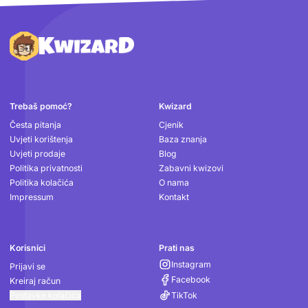
Podnožje
Trebaš pomoć?
Kwizard
Česta pitanja
Cjenik
Uvjeti korištenja
Baza znanja
Uvjeti prodaje
Blog
Politika privatnosti
Zabavni kwizovi
Politika kolačića
O nama
Impressum
Kontakt
Korisnici
Prati nas
Instagram
Prijavi se
Facebook
Kreiraj račun
Postavke kolačića
TikTok