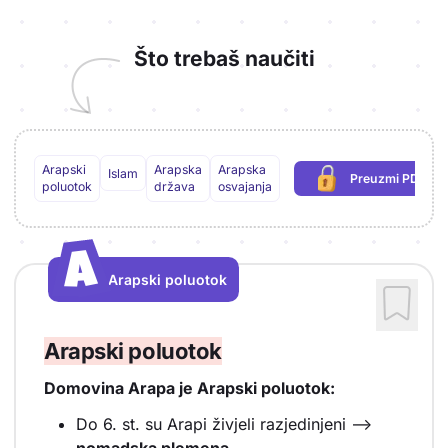
Što trebaš naučiti
Arapski
Arapska
Arapska
Islam
Preuzmi PDF
(potrebna pri
poluotok
država
osvajanja
A
A
Arapski poluotok
Vrsta sadržaja: Arapski poluotok
Arapski poluotok
Domovina Arapa je Arapski poluotok:
Do 6. st. su Arapi živjeli razjedinjeni -->
nomadska plemena