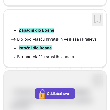
Zapadni dio Bosne
--> Bio pod vlašću hrvatskih velikaša i kraljeva
Istočni dio Bosne
--> Bio pod vlašću srpskih vladara
--> Bosanski vladari nosili su titulu
banova.
Otključaj sve
--> Održavali su dobre odnose sa susjednim
državama.