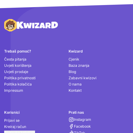
Podnožje
Trebaš pomoć?
Kwizard
Česta pitanja
Cjenik
Uvjeti korištenja
Baza znanja
Uvjeti prodaje
Blog
Politika privatnosti
Zabavni kwizovi
Politika kolačića
O nama
Impressum
Kontakt
Korisnici
Prati nas
Instagram
Prijavi se
Facebook
Kreiraj račun
Postavke kolačića
TikTok