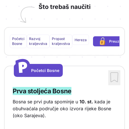
Što trebaš naučiti
Početci
Razvoj
Propast
Hereza
Preuzmi P
(potrebn
Bosne
kraljevstva
kraljevstva
P
P
Početci Bosne
Vrsta sadržaja: Početci Bosne
Prva stoljeća Bosne
Bosna se prvi puta spominje u
10. st.
kada je
obuhvaćala područje oko izvora rijeke Bosne
(oko Sarajeva).