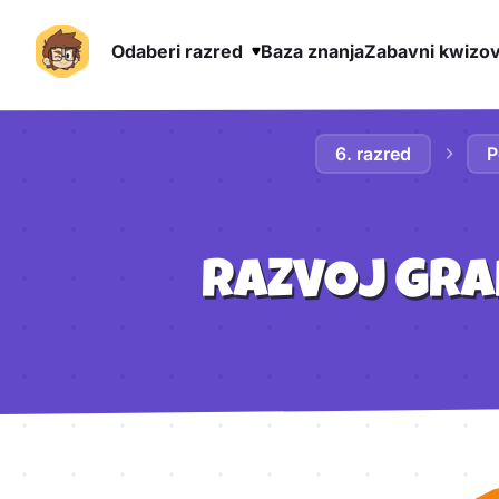
Odaberi razred
Baza znanja
Zabavni kwizov
Preskoči na sadržaj
6. razred
P
RAZVOJ GRA
Aktivnosti lekcije