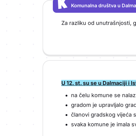
K
K
Komunalna društva u Dalmacij
Vrsta sadržaja: Komunalna društva u D
Za razliku od unutrašnjosti, g
U 12. st. su se u Dalmaciji i 
na čelu komune se nalaz
gradom je upravljalo gra
članovi gradskog vijeća s
svaka komune je imala sv