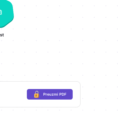
st
Preuzmi PDF
(potrebna prijava)