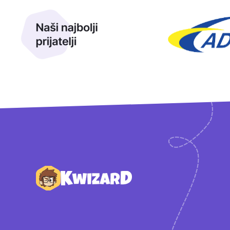
Naši najbolji prijatelji
Naši prijatelji
Podnožje