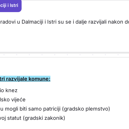
i i Istri
almaciji i Istri
radovi u Dalmaciji i Istri su se i dalje razvijali nakon 
Istri razvijale komune:
io knez
dsko vijeće
u mogli biti samo patriciji (gradsko plemstvo)
oj statut (gradski zakonik)