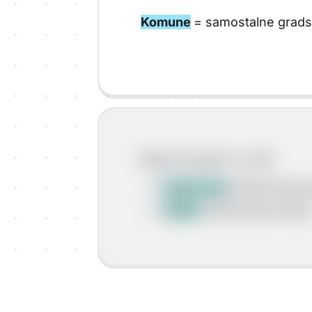
Komune
= samostalne grads
Najveći gradovi su bili:
Dubrovnik
(9.000 stanov
Zadar
(8.000 stanovnika