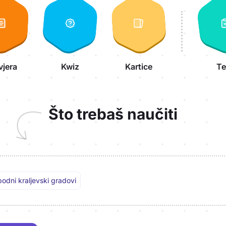
vjera
Kwiz
Kartice
Te
Što trebaš naučiti
bodni kraljevski gradovi