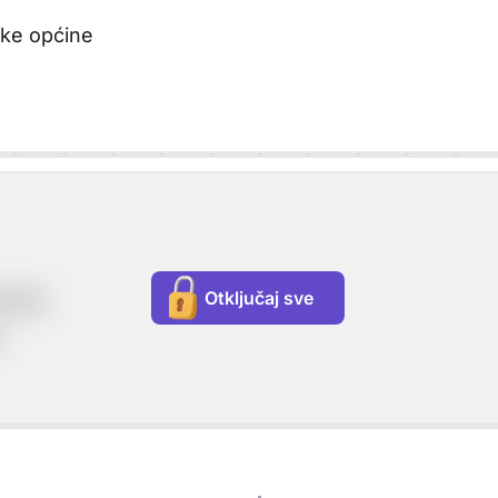
ke općine
Otključaj sve
nika)
)