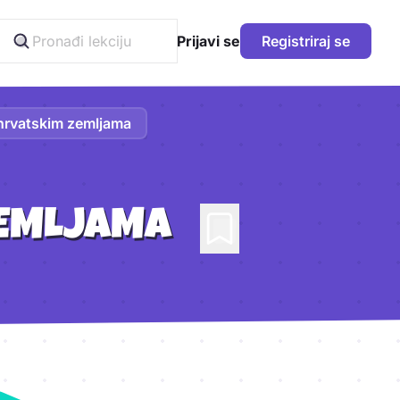
Prijavi se
Registriraj se
hrvatskim zemljama
ZEMLJAMA