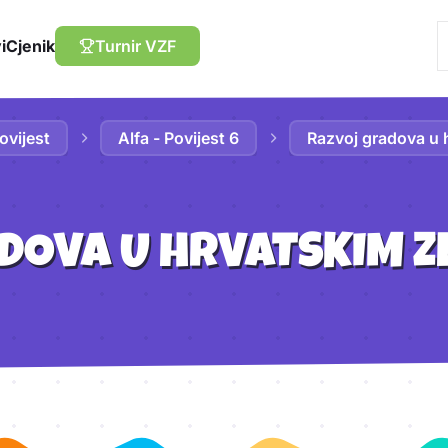
i
Cjenik
Turnir VZF
ovijest
Alfa - Povijest 6
Razvoj gradova u 
DOVA U HRVATSKIM 