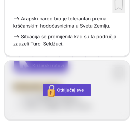
--> Arapski narod bio je tolerantan prema
kršćanskim hodočasnicima u Svetu Zemlju.
--> Situacija se promijenila kad su ta područja
zauzeli Turci Seldžuci.
K
K
Križarski ratovi
Vrsta sadržaja: Križarski ratovi
Križarski ratovi
Otključaj sve
traju
od 1096. do 1291. g.
vođeno je
osam
velikih ratova