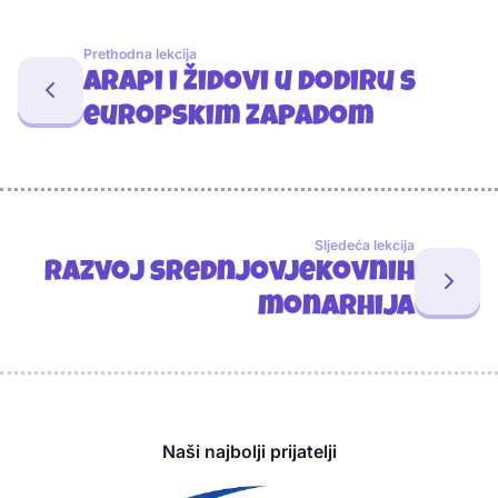
Prethodna lekcija
Arapi i Židovi u dodiru s
europskim Zapadom
Sljedeća lekcija
Razvoj srednjovjekovnih
monarhija
Sponzori
Naši najbolji prijatelji