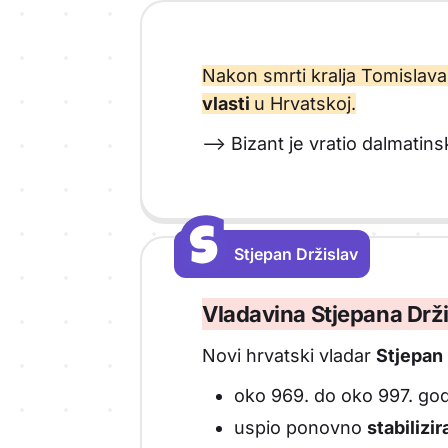
Nakon smrti kralja Tomislav
vlasti
u Hrvatskoj.
--> Bizant je vratio dalmati
S
S
Stjepan Držislav
Vrsta sadržaja: Stjepan Držislav
Vladavina Stjepana Drž
Novi hrvatski vladar
Stjepan 
oko 969. do oko 997. god
uspio ponovno
stabilizir