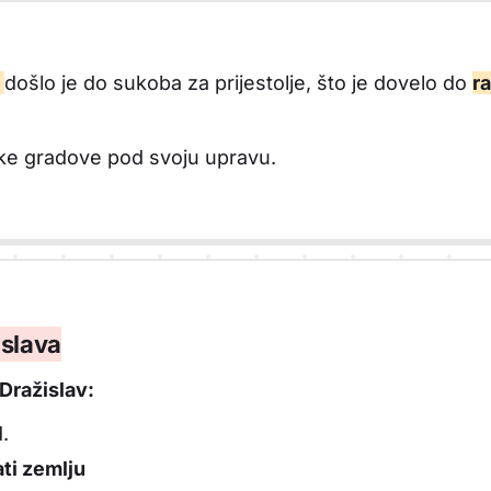
a
došlo je do sukoba za prijestolje, što je dovelo do
ra
nske gradove pod svoju upravu.
islava
Dražislav:
.
ati zemlju