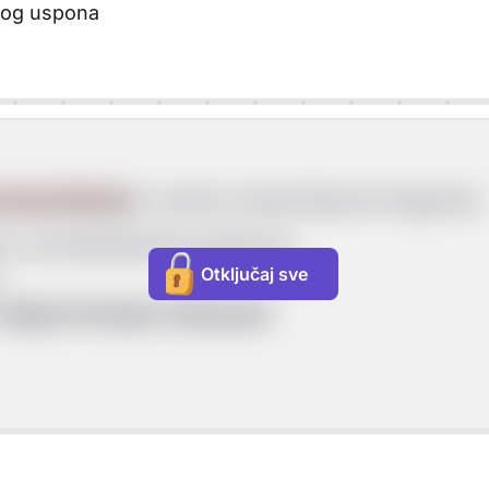
ovog uspona
 stranu Bizanta
u sukobu između Bizanta i Bugarske:
avu nad dalmatinskim gradovima
Otključaj sve
u
kraljem Hrvatske i Dalmacije"