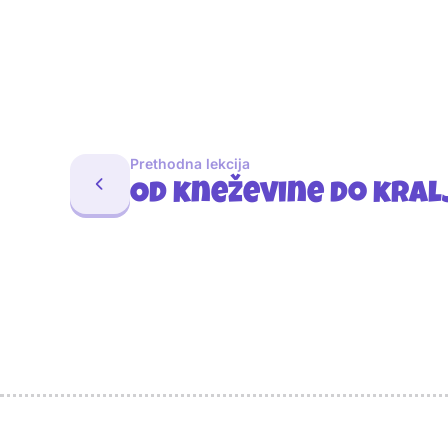
Prethodna lekcija
Od kneževine do kral
Sponzori