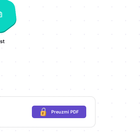
st
Preuzmi PDF
(potrebna prijava)