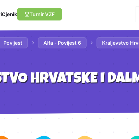
i
Cjenik
Turnir VZF
Povijest
Alfa - Povijest 6
Kraljevstvo Hrv
TVO HRVATSKE I DAL