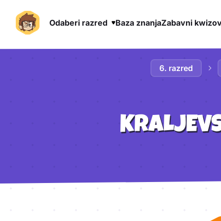
Odaberi razred
Baza znanja
Zabavni kwizov
Preskoči na sadržaj
6. razred
KRALJEVS
Aktivnosti lekcije