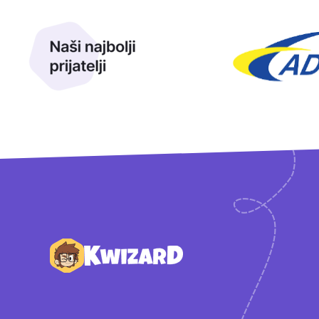
Naši najbolji prijatelji
Naši prijatelji
Podnožje