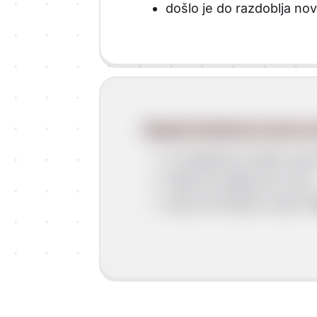
došlo je do razdoblja n
Stjepan Dražislav je stao na
za nagradu je dobio upr
dobio je kraljevsku krun
otad se Držislav naziva
"