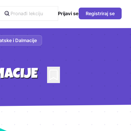
Prijavi se
Registriraj se
atske i Dalmacije
MACIJE