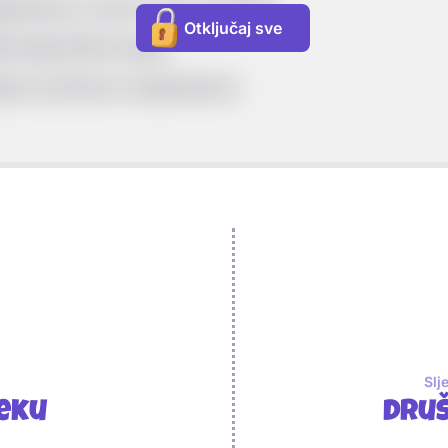
gaćenja na račun Crkve (imanja)
Otključaj sve
la ideja Reformacije
anju društvene nejednakosti
Slj
eku
Druš