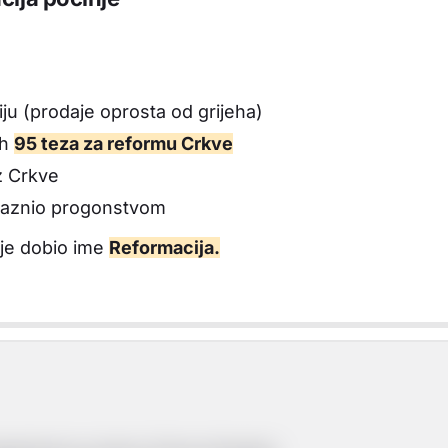
iju (prodaje oprosta od grijeha)
ih
95 teza za reformu Crkve
z Crkve
 kaznio progonstvom
 je dobio ime
Reformacija.