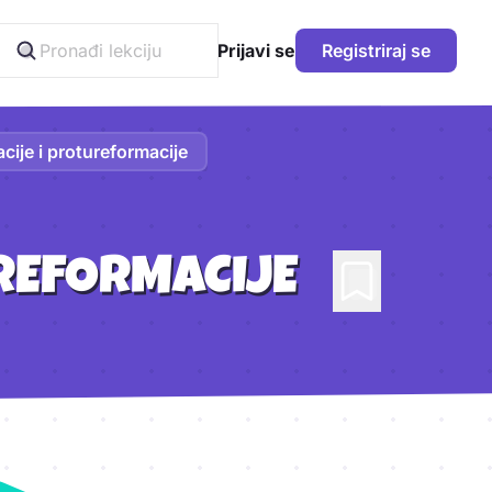
Prijavi se
Registriraj se
ije i protureformacije
REFORMACIJE