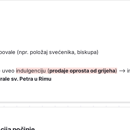
ovale (npr. položaj svećenika, biskupa)
je uveo
indulgenciju (
prodaje oprosta od grijeha
)
--> i
rale sv. Petra u Rimu
cija počinje