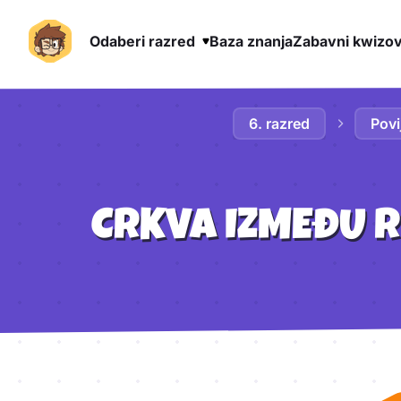
Odaberi razred
Baza znanja
Zabavni kwizov
Preskoči na sadržaj
6. razred
Povi
CRKVA IZMEĐU 
Aktivnosti lekcije