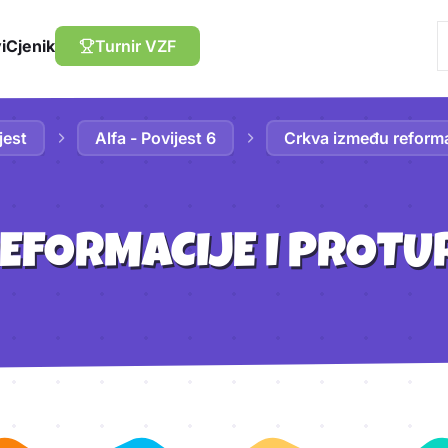
i
Cjenik
Turnir VZF
jest
Alfa - Povijest 6
Crkva između reformac
REFORMACIJE I PROTU