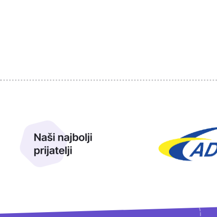
Sponzori
Naši najbolji prijatelji
Naši prijatelji