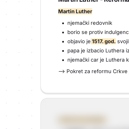
Martin Luther
njemački redovnik
borio se protiv indulgenc
objavio je
1517. god.
svoj
papa je izbacio Luthera i
njemački car je Luthera
--> Pokret za reformu Crkve
Lutherove pristaše: