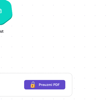
st
Preuzmi PDF
(potrebna prijava)