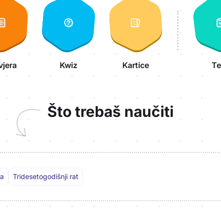
vjera
Kwiz
Kartice
Te
Što trebaš naučiti
ja
Tridesetogodišnji rat