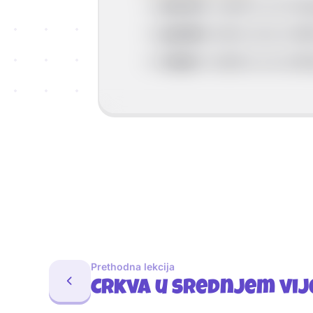
-->
plemići:
nadali su se obo
-->
građani:
njime se je sviđa
-->
seljaci:
nadali su se ukid
Prethodna lekcija
Crkva u srednjem vij