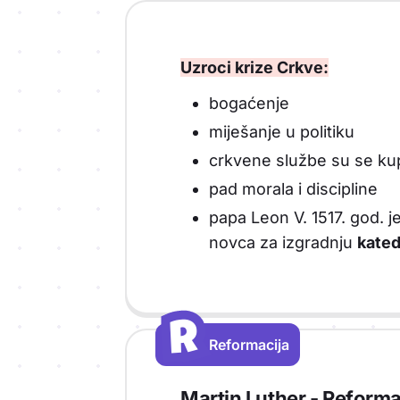
Uzroci krize Crkve:
bogaćenje
miješanje u politiku
crkvene službe su se kup
pad morala i discipline
papa Leon V. 1517. god. 
novca za izgradnju
kated
R
R
Reformacija
Vrsta sadržaja: Reformacija
Martin Luther - Reforma