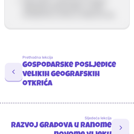
Stanovništvo u gradu jelo je ovčetinu,
najskuplja je bila govedina, a krilate
životinje bile su hrana za vladare jer lete.
Prethodna lekcija
Gospodarske posljedice
velikih geografskih
otkrića
Sljedeća lekcija
Razvoj gradova u ranome