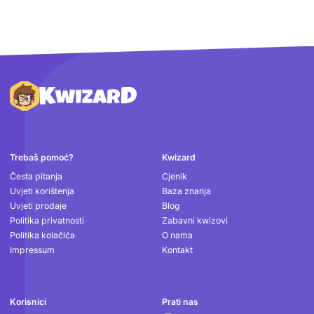
Podnožje
Trebaš pomoć?
Kwizard
Česta pitanja
Cjenik
Uvjeti korištenja
Baza znanja
Uvjeti prodaje
Blog
Politika privatnosti
Zabavni kwizovi
Politika kolačića
O nama
Impressum
Kontakt
Korisnici
Prati nas