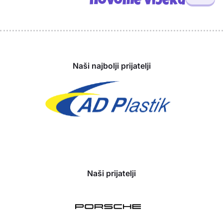
novome vijeku
Sponzori
Naši najbolji prijatelji
Naši prijatelji