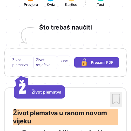
Provjera
Kwiz
Kartice
Test
Što trebaš naučiti
Život
Život
Bune
Preuzmi PDF
(potrebna prijava)
plemstva
seljaštva
Ž
Ž
Život plemstva
Vrsta sadržaja: Život plemstva
Život plemstva u ranom novom
vijeku