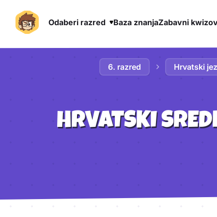
Odaberi razred
Baza znanja
Zabavni kwizov
Preskoči na sadržaj
6. razred
Hrvatski jez
HRVATSKI SRED