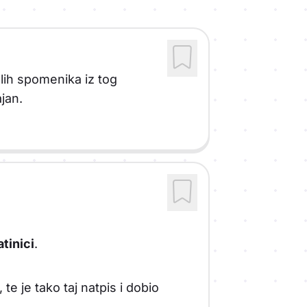
lih spomenika iz tog
jan.
atinici
.
, te je tako taj natpis i dobio