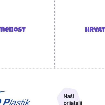
smenost
Hrvat