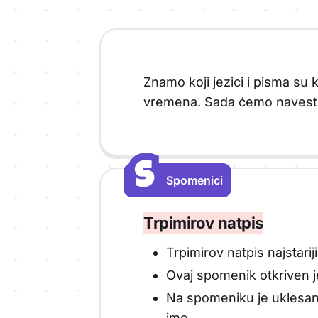
Znamo koji jezici i pisma su
vremena. Sada ćemo navesti n
S
S
Spomenici
Vrsta sadržaja: Spomenici
Trpimirov natpis
Trpimirov natpis najstar
Ovaj spomenik otkriven 
Na spomeniku je uklesana
ime.