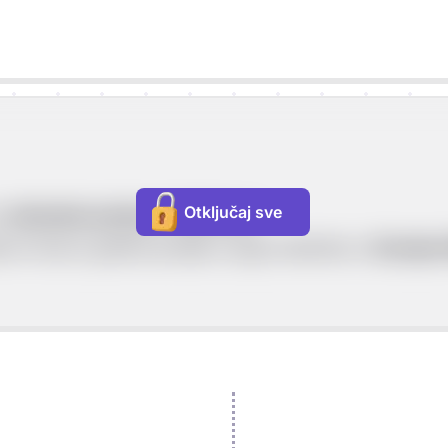
Otključaj sve
je
latinskim jezikom i latinicom
.
gotovo tisuću godina poslije svoga nastanka u
Gornjem