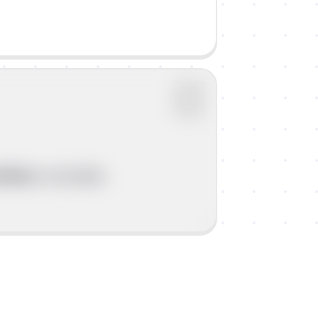
 Muću
, kraj Splita.