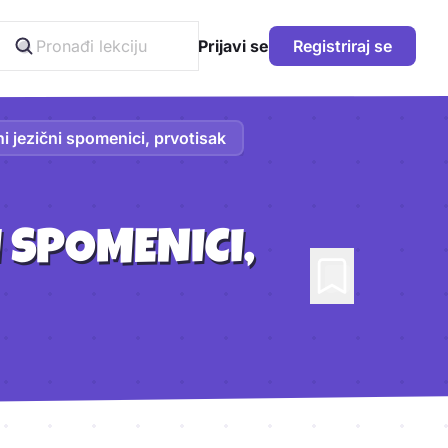
Prijavi se
Registriraj se
i jezični spomenici, prvotisak
 SPOMENICI,