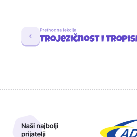
Prethodna lekcija
Trojezičnost i tropi
Sponzori
Naši najbolji prijatelji
Naši prijatelji