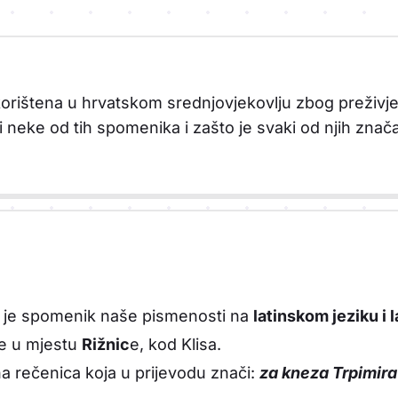
 korištena u hrvatskom srednjovjekovlju zbog preživje
eke od tih spomenika i zašto je svaki od njih znača
iji je spomenik naše pismenosti na
latinskom jeziku i l
je u mjestu
Rižnic
e, kod Klisa.
 rečenica koja u prijevodu znači:
za kneza Trpimira