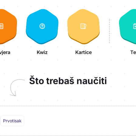
vjera
Kwiz
Kartice
Te
Što trebaš naučiti
Prvotisak