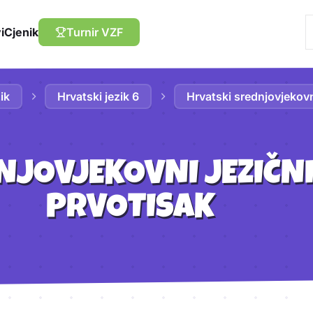
i
Cjenik
Turnir VZF
ik
Hrvatski jezik 6
Hrvatski srednjovjekovn
NJOVJEKOVNI JEZIČNI
PRVOTISAK