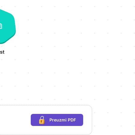
st
Preuzmi PDF
(potrebna prijava)