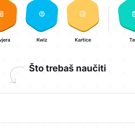
vjera
Kwiz
Kartice
Te
Što trebaš naučiti