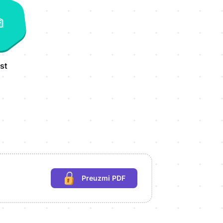
st
Preuzmi PDF
(potrebna prijava)