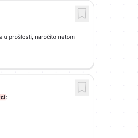
la u prošlosti, naročito netom
ci
: