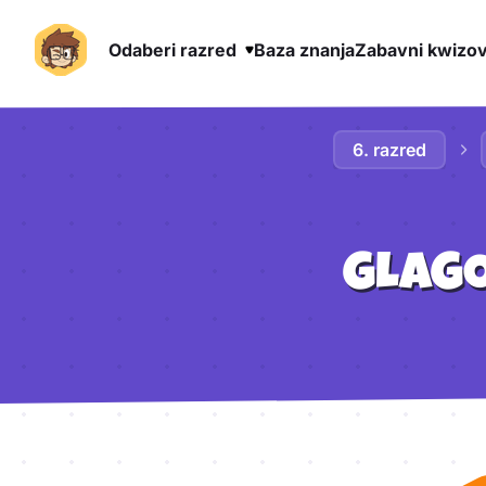
Odaberi razred
Baza znanja
Zabavni kwizov
Preskoči na sadržaj
6. razred
GLAGO
Aktivnosti lekcije