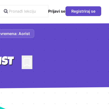
Prijavi se
Registriraj se
 vremena: Aorist
IST