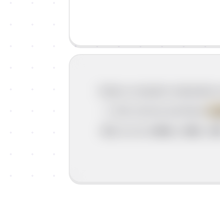
Dvije su skupine nastavaka z
Ako osnova završava
su
-oh, -e, -e; -osmo, -oste, -o