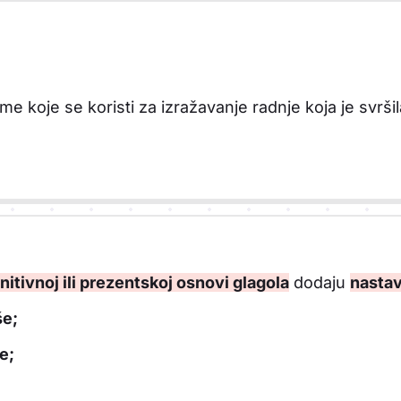
eme koje se koristi za izražavanje radnje koja je svrši
initivnoj ili prezentskoj osnovi glagola
dodaju
nastav
še;
e;