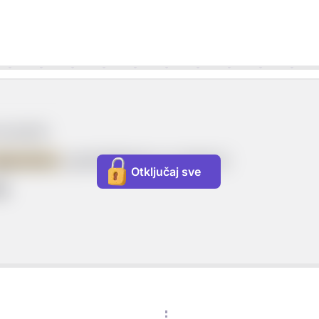
a aorist.
glasnikom
, upotrebljavaju se nastavci:
Otključaj sve
še