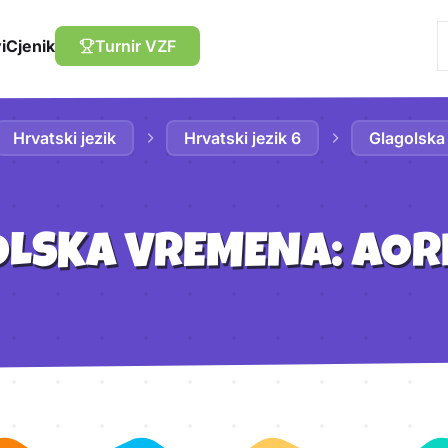
i
Cjenik
Turnir VZF
Hrvatski jezik
Hrvatski jezik 6
Glagolska
LSKA VREMENA: AOR