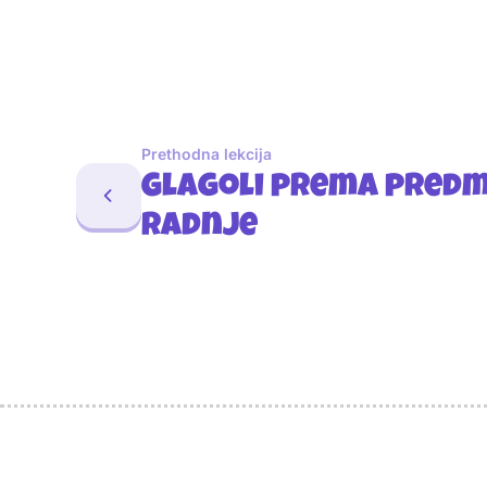
Prethodna lekcija
Glagoli prema pred
radnje
Sponzori
Naši najbolji prijatelji
Naši prijatelji