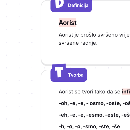
D
D
Definicija
Vrsta sadržaja: Definicija
Aorist
Aorist je prošlo svršeno vrij
svršene radnje.
T
T
Tvorba
Vrsta sadržaja: Tvorba
Aorist se tvori tako da se
inf
-oh, -e, -e, - osmo, -oste, -o
-eh, -e, -e, -esmo, -este, -eš
-h, -ø, -ø, -smo, -ste, -še
.