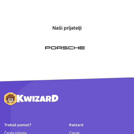
Naši prijatelji
Podnožje
Trebaš pomoć?
Kwizard
Česta pitanja
Cjenik