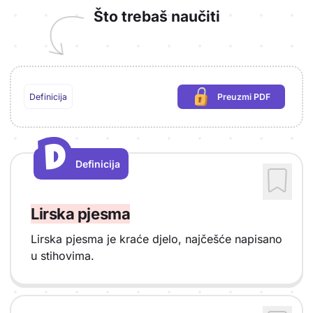
Što trebaš naučiti
Definicija
Preuzmi PDF
(potrebna prijava)
D
D
Definicija
Vrsta sadržaja: Definicija
Lirska pjesma
Lirska pjesma je kraće djelo, najčešće napisano
u stihovima.