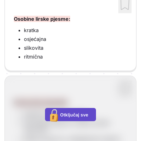
Osobine lirske pjesme:
kratka
osjećajna
slikovita
ritmična
Prema temi može biti:
pejzažna (tema iz prirode)
Otključaj sve
domoljubna (govori o ljubavi prema
domovini)
ljubavna (govori o zaljubljenosti, ljubavi)