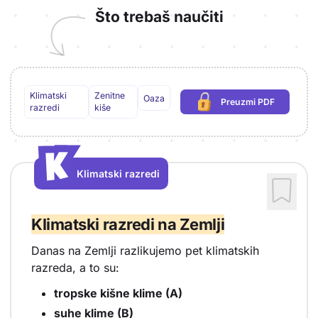
Što trebaš naučiti
Klimatski
Zenitne
Oaza
Preuzmi PDF
(potrebna prijava)
razredi
kiše
K
K
Klimatski razredi
Vrsta sadržaja: Klimatski razredi
Klimatski razredi na Zemlji
Danas na Zemlji razlikujemo pet klimatskih
razreda, a to su:
tropske kišne klime (A)
suhe klime (B)