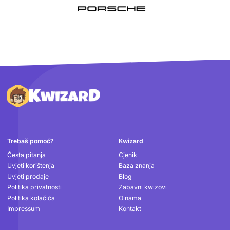
Podnožje
Trebaš pomoć?
Kwizard
Česta pitanja
Cjenik
Uvjeti korištenja
Baza znanja
Uvjeti prodaje
Blog
Politika privatnosti
Zabavni kwizovi
Politika kolačića
O nama
Impressum
Kontakt