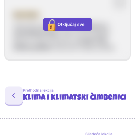
Suhe klime
Otključaj sve
Suhe klime raširene su oko
obratnica te u
unutrašnjosti Azije.
Glavno im je obilježje
kako im i samo ime govori,
izrazito mala
količina padalina
zbog kojih nastaju pustinje.
Prethodna lekcija
Klima i klimatski čimbenici
Sljedeća lekcija