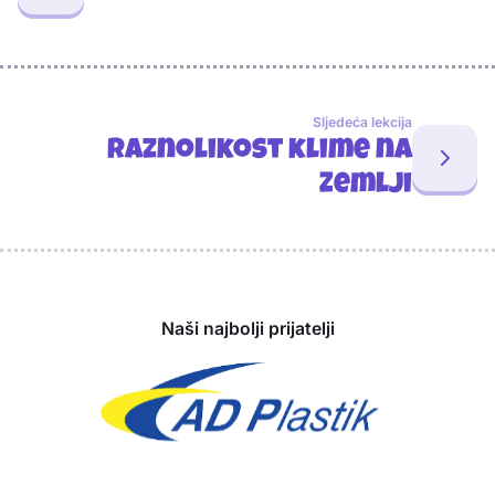
Sljedeća lekcija
Raznolikost klime na
Zemlji
Sponzori
Naši najbolji prijatelji