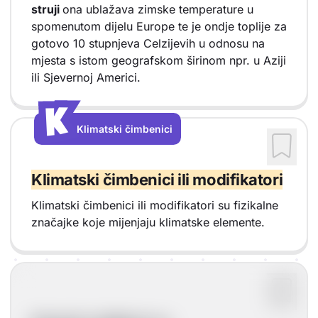
struji
ona ublažava zimske temperature u
spomenutom dijelu Europe te je ondje toplije za
gotovo 10 stupnjeva Celzijevih u odnosu na
mjesta s istom geografskom širinom npr. u Aziji
ili Sjevernoj Americi.
K
K
Klimatski čimbenici
Vrsta sadržaja: Klimatski čimbenici
Klimatski čimbenici ili modifikatori
Klimatski čimbenici ili modifikatori su fizikalne
značajke koje mijenjaju klimatske elemente.