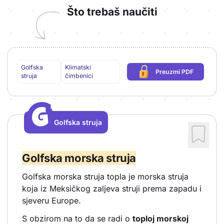
Što trebaš naučiti
Golfska
Klimatski
Preuzmi PDF
(potrebna prijava)
struja
čimbenici
G
G
Golfska struja
Vrsta sadržaja: Golfska struja
Golfska morska struja
Golfska morska struja topla je morska struja
koja iz Meksičkog zaljeva struji prema zapadu i
sjeveru Europe.
S obzirom na to da se radi o
toploj morskoj