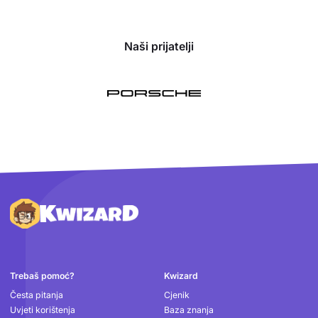
Naši prijatelji
Podnožje
Trebaš pomoć?
Kwizard
Česta pitanja
Cjenik
Uvjeti korištenja
Baza znanja