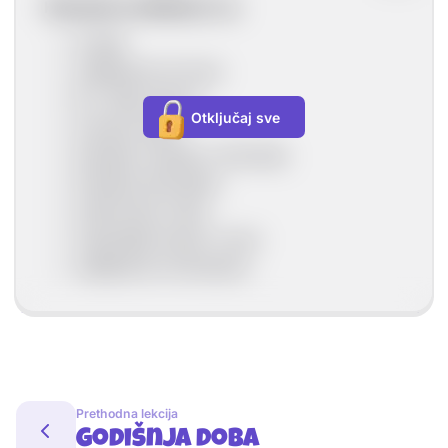
Klimatski modifikatori su:
čovjek
udaljenost od mora
tlo i biljni pokrov
Otključaj sve
morske struje
Zemljina rotacija i revolucija
Zemljina atmosfera
nadmorska visina
raspodjela kopna i mora
udaljenost od ekvatora
Prethodna lekcija
Godišnja doba