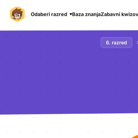
Odaberi razred
Baza znanja
Zabavni kwizov
Preskoči na sadržaj
6. razred
Aktivnosti lekcije