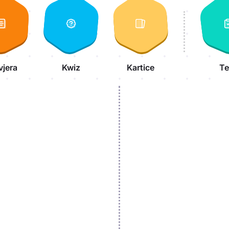
vjera
Kwiz
Kartice
Te