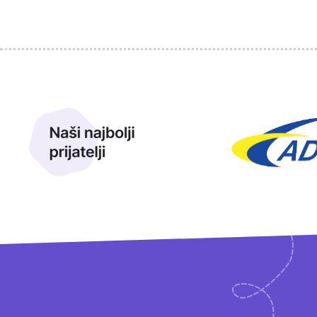
Sponzori
Naši najbolji prijatelji
Naši prijatelji