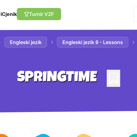
i
Cjenik
Turnir VZF
Engleski jezik
Engleski jezik 6 - Lessons
SPRINGTIME