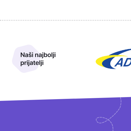
Sponzori
Naši najbolji prijatelji
Naši prijatelji