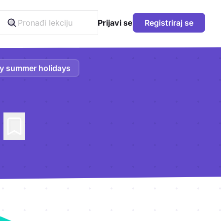
Prijavi se
Registriraj se
y summer holidays