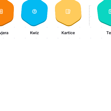
vjera
Kwiz
Kartice
Te