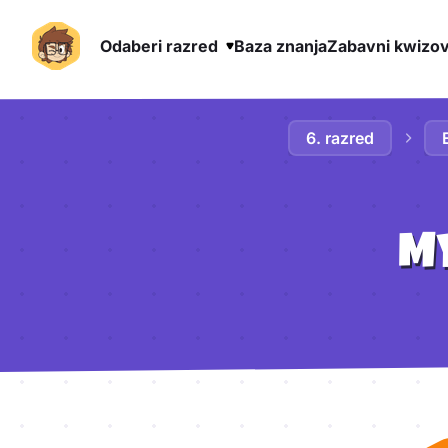
Odaberi razred
Baza znanja
Zabavni kwizov
Preskoči na sadržaj
6. razred
M
Aktivnosti lekcije