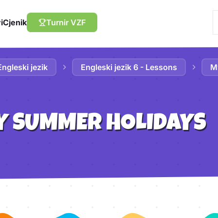
i
Cjenik
Turnir VZF
Engleski jezik
Engleski jezik 6 - Lessons
M
Y SUMMER HOLIDAYS