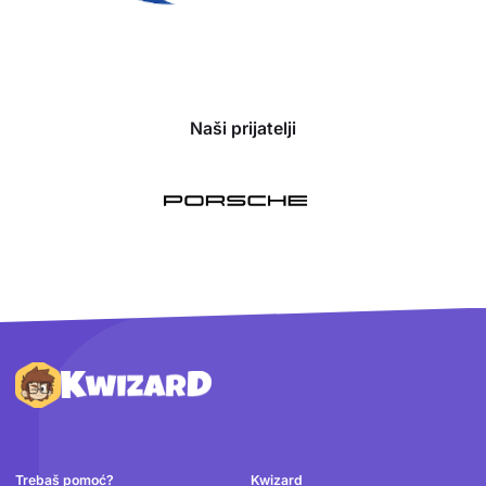
Naši prijatelji
Podnožje
Trebaš pomoć?
Kwizard