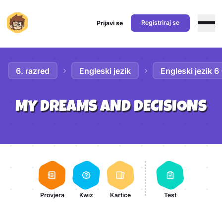
Registriraj se
Prijavi se
Preskoči na sadržaj
6. razred
Engleski jezik
Engleski jezik 6
MY DREAMS AND DECISIONS
Aktivnosti lekcije
Provjera
Kwiz
Kartice
Test