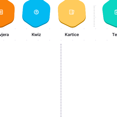
vjera
Kwiz
Kartice
Te