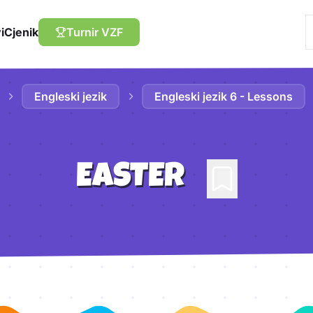
i
Cjenik
Turnir VZF
Engleski jezik
Engleski jezik 6 - Lessons
EASTER