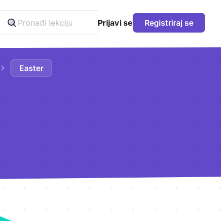
Prijavi se
Registriraj se
Easter