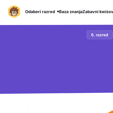
Odaberi razred
Baza znanja
Zabavni kwizov
Preskoči na sadržaj
6. razred
Aktivnosti lekcije