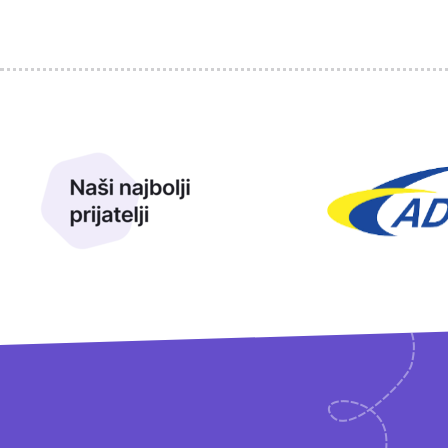
Sponzori
Naši najbolji prijatelji
Naši prijatelji