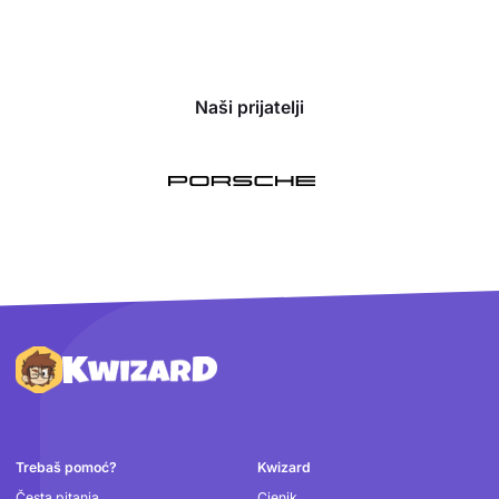
Naši prijatelji
Podnožje
Trebaš pomoć?
Kwizard
Česta pitanja
Cjenik