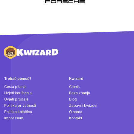
Podnožje
Trebaš pomoć?
Kwizard
Česta pitanja
Cjenik
Uvjeti korištenja
Baza znanja
Uvjeti prodaje
Blog
Politika privatnosti
Zabavni kwizovi
Politika kolačića
O nama
Impressum
Kontakt