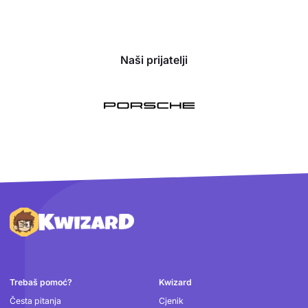
Naši prijatelji
Podnožje
Trebaš pomoć?
Kwizard
Česta pitanja
Cjenik