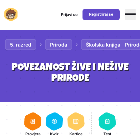
Registriraj se
Prijavi se
Preskoči na sadržaj
5. razred
Priroda
Školska knjiga - Prirod
POVEZANOST ŽIVE I NEŽIVE
PRIRODE
Aktivnosti lekcije
Provjera
Kwiz
Kartice
Test