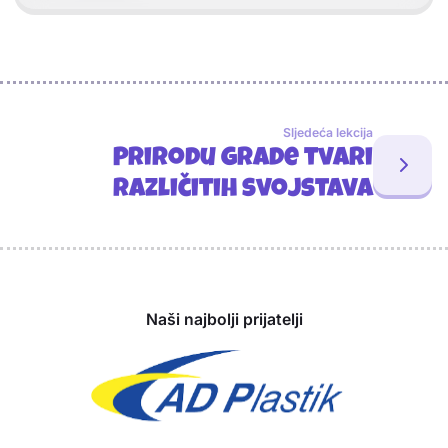
Sljedeća lekcija
Prirodu grade tvari
različitih svojstava
Sponzori
Naši najbolji prijatelji