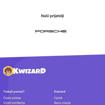
Naši prijatelji
Podnožje
Trebaš pomoć?
Kwizard
Česta pitanja
Cjenik
Uvjeti korištenja
Baza znanja