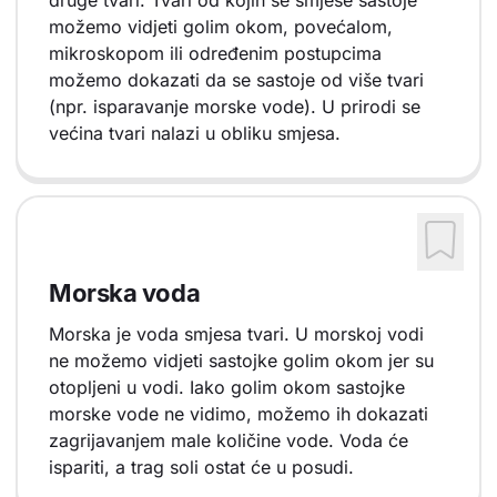
druge tvari. Tvari od kojih se smjese sastoje
možemo vidjeti golim okom, povećalom,
mikroskopom ili određenim postupcima
možemo dokazati da se sastoje od više tvari
(npr. isparavanje morske vode). U prirodi se
većina tvari nalazi u obliku smjesa.
Morska voda
Morska je voda smjesa tvari. U morskoj vodi
ne možemo vidjeti sastojke golim okom jer su
otopljeni u vodi. Iako golim okom sastojke
morske vode ne vidimo, možemo ih dokazati
zagrijavanjem male količine vode. Voda će
ispariti, a trag soli ostat će u posudi.