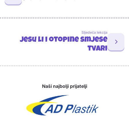
Sljedeća lekcija
Jesu li i otopine smjese
tvari
Sponzori
Naši najbolji prijatelji