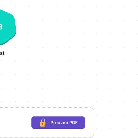
st
Preuzmi PDF
(potrebna prijava)