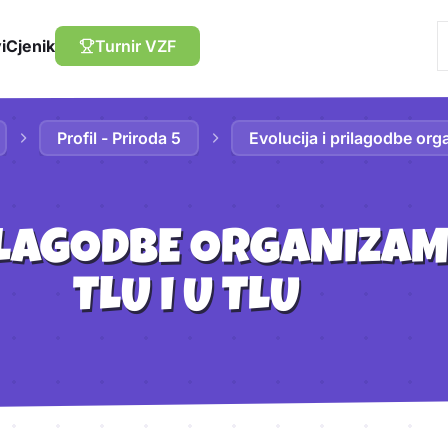
i
Cjenik
Turnir VZF
Profil - Priroda 5
Evolucija i prilagodbe orga
RILAGODBE ORGANIZAM
TLU I U TLU