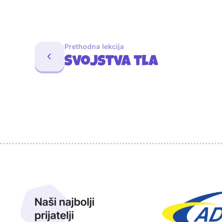
Prethodna lekcija
Svojstva tla
Sponzori
Naši najbolji prijatelji
Naši prijatelji