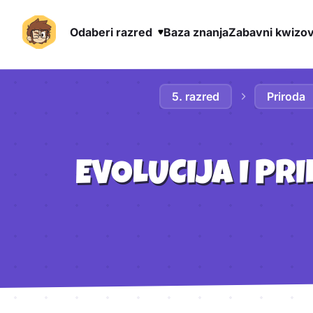
Odaberi razred
Baza znanja
Zabavni kwizov
Preskoči na sadržaj
5. razred
Priroda
EVOLUCIJA I P