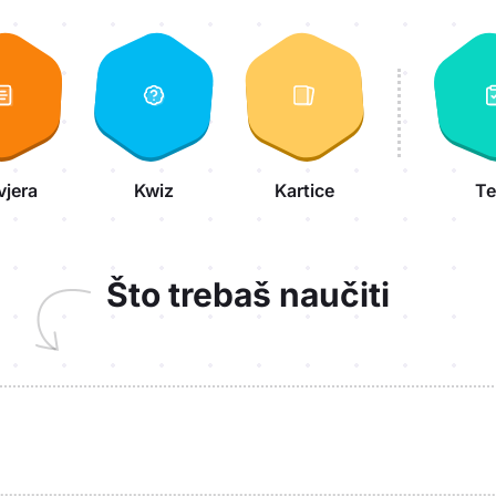
vjera
Kwiz
Kartice
Te
Što trebaš naučiti