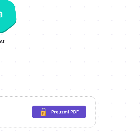
st
Preuzmi PDF
(potrebna prijava)