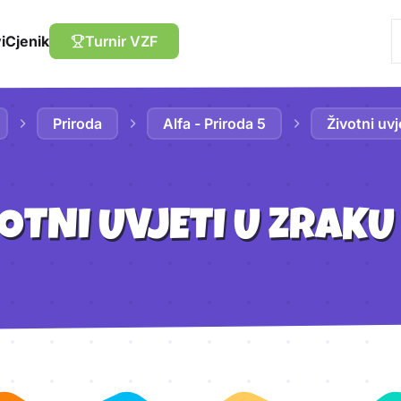
i
Cjenik
Turnir VZF
Priroda
Alfa - Priroda 5
Životni uvj
VOTNI UVJETI U ZRAKU