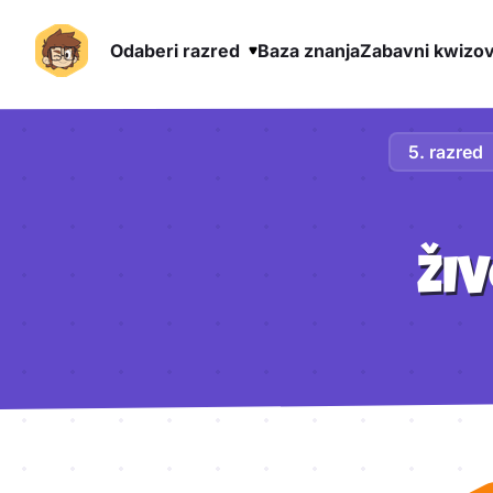
Odaberi razred
Baza znanja
Zabavni kwizov
Preskoči na sadržaj
5. razred
ŽI
Aktivnosti lekcije