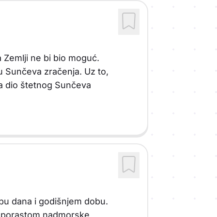
a Zemlji ne bi bio moguć.
nu Sunčeva zračenja. Uz to,
lja dio štetnog Sunčeva
obu dana i godišnjem dobu.
ce, porastom nadmorske