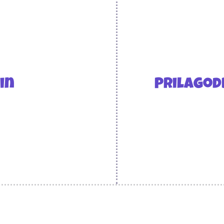
jin
Prilagodb