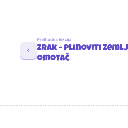
Prethodna lekcija
Zrak - plinoviti Zeml
omotač
Sponzori
Naši najbolji prijatelji
Naši prijatelji