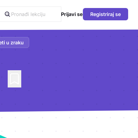
Prijavi se
Registriraj se
eti u zraku