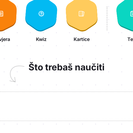
vjera
Kwiz
Kartice
Te
Što trebaš naučiti