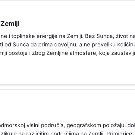
 Zemlji
sne i toplinske energije na Zemlji. Bez Sunca, život n
sti od Sunca da prima dovoljnu, a ne preveliku količi
emlji postoje i zbog Zemljine atmosfere, koja zaustav
admorskoj visini područja, geografskom položaju, d
zlikuje na različitim područjima na Zemlji. Primjeri