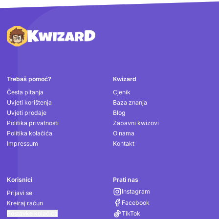
Podnožje
Trebaš pomoć?
Kwizard
Česta pitanja
Cjenik
Uvjeti korištenja
Baza znanja
Uvjeti prodaje
Blog
Politika privatnosti
Zabavni kwizovi
Politika kolačića
O nama
Impressum
Kontakt
Korisnici
Prati nas
Instagram
Prijavi se
Facebook
Kreiraj račun
Postavke kolačića
TikTok