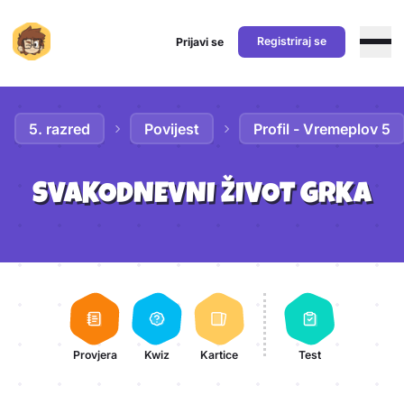
Registriraj se
Prijavi se
Preskoči na sadržaj
5. razred
Povijest
Profil - Vremeplov 5
SVAKODNEVNI ŽIVOT GRKA
Aktivnosti lekcije
Provjera
Kwiz
Kartice
Test