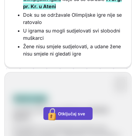
pr. Kr. u Ateni
Dok su se održavale Olimpijske igre nije se
ratovalo
U igrama su mogli sudjelovati svi slobodni
muškarci
Žene nisu smjele sudjelovati, a udane žene
nisu smjele ni gledati igre
Herine igre
Neudane žene su se natjecale na
Herinim
Otključaj sve
igrama
.
Na igrama su se održavale sportske igre,
kazališne predstave, natjecanja u govorništvu i