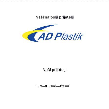
Sponzori
Naši najbolji prijatelji
Naši prijatelji