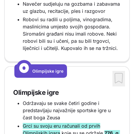
Navečer sudjeluju na gozbama i zabavama
uz glazbu, recitacije, ples i razgovor
Robovi su radili u poljima, vinogradima,
maslinicima umjesto svojih gospodara.
Siromašni građani nisu imali robove. Neki
robovi bili su i učeni, pa su bili trgovci,
liječnici i učitelji. Kupovalo ih se na tržnici.
O
O
Olimpijske igre
Vrsta sadržaja: Olimpijske igre
Olimpijske igre
Održavaju se svake četiri godine i
predstavljaju najvažnije sportske igre u
čast boga Zeusa
Grci su svoju eru računali od prvih
Olimpijskih igara
koje su se održale
776. g.