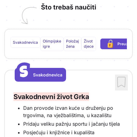
Što trebaš naučiti
Olimpijske
Položaj
Život
Svakodnevica
Preuzmi P
(potreb
igre
žena
djece
S
S
Svakodnevica
Vrsta sadržaja: Svakodnevica
Svakodnevni život Grka
Dan provode izvan kuće u druženju po
trgovima, na vježbalištima, u kazalištu
Pridaju veliku pažnju sportu i jačanju tijela
Posjećuju i knjižnice i kupališta