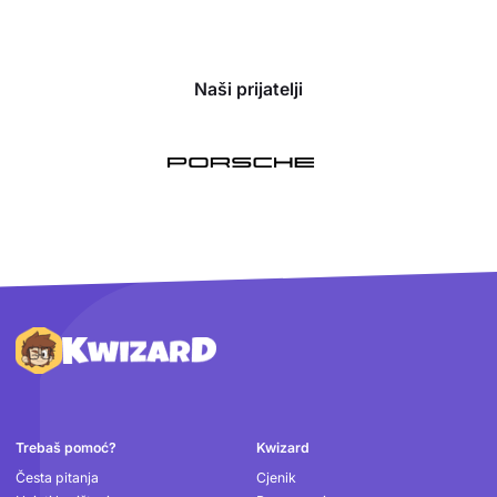
Naši prijatelji
Podnožje
Trebaš pomoć?
Kwizard
Česta pitanja
Cjenik