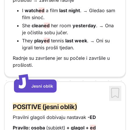
I
watch
ed
a film
last night
. → Gledao sam
film sinoć.
She
clean
ed
her room
yesterday
. → Ona
je očistila sobu jučer.
They
play
ed
tennis
last week
. → Oni su
igrali tenis prošli tjedan.
Radnje su završene jer su počele i završile u
prošlosti.
J
J
Jesni oblik
Vrsta sadržaja: Jesni oblik
POSITIVE (jesni oblik)
Pravilni glagoli dobivaju nastavak
-ED
Pravilo: osoba
(subjekt)
+ glagol +
ed