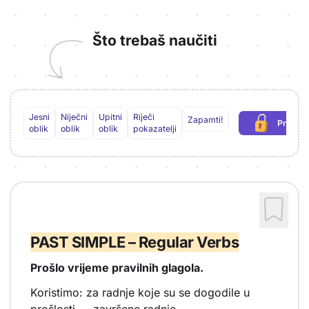
Što trebaš naučiti
Jesni
Niječni
Upitni
Riječi
Zapamti!
Preuzm
(pot
oblik
oblik
oblik
pokazatelji
PAST SIMPLE – Regular Verbs
Prošlo vrijeme pravilnih glagola.
Koristimo: za radnje koje su se dogodile u
prošlosti → završene radnje