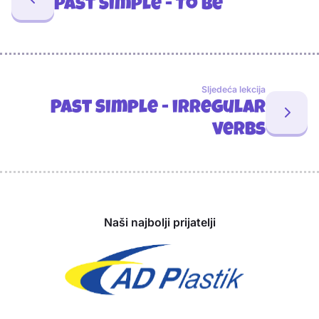
Past Simple - To be
Sljedeća lekcija
Past Simple - irregular
verbs
Sponzori
Naši najbolji prijatelji