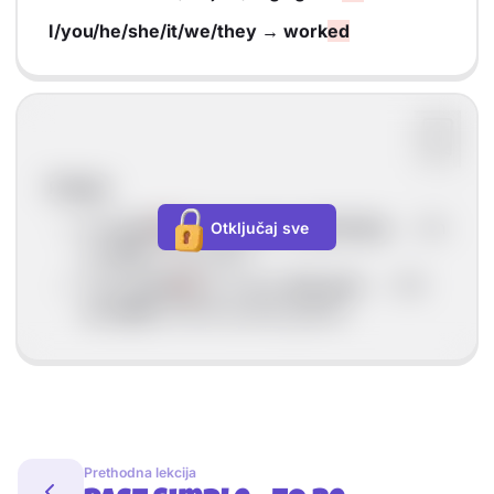
I/you/he/she/it/we/they → work
ed
Primjer
He
work
ed
in the garden
yesterday
. → On
Otključaj sve
je
radio
u vrtu jučer.
They
work
ed
on a farm
last year
. → Oni
su radili
na farmi prošlu godinu.
Prethodna lekcija