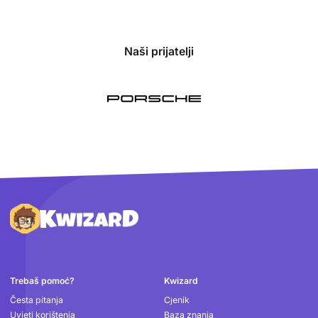
Naši prijatelji
Podnožje
Trebaš pomoć?
Kwizard
Česta pitanja
Cjenik
Uvjeti korištenja
Baza znanja