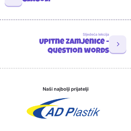
Glagoli
Sljedeća lekcija
Upitne zamjenice -
Question words
Sponzori
Naši najbolji prijatelji