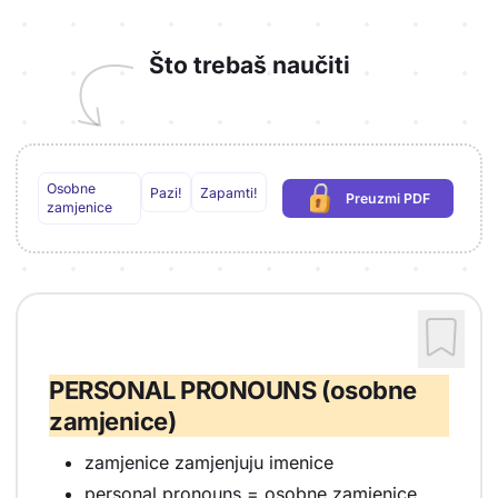
Što trebaš naučiti
Osobne
Pazi!
Zapamti!
Preuzmi PDF
(potrebna prijava)
zamjenice
PERSONAL PRONOUNS (osobne
zamjenice)
zamjenice zamjenjuju imenice
personal pronouns = osobne zamjenice