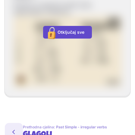
Potrebno je napamet naučiti svaku
odgovarajuću zamjenicu!
Otključaj sve
Prethodna cjelina:
Past Simple - irregular verbs