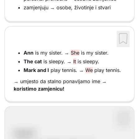
zamjenjuju → osobe, životinje i stvari
Ann
is my sister. →
She
is my sister.
The cat
is sleepy. →
It
is sleepy.
Mark and I
play tennis. →
We
play tennis.
→ umjesto da stalno ponavljamo ime →
koristimo zamjenicu!
Zapamti!