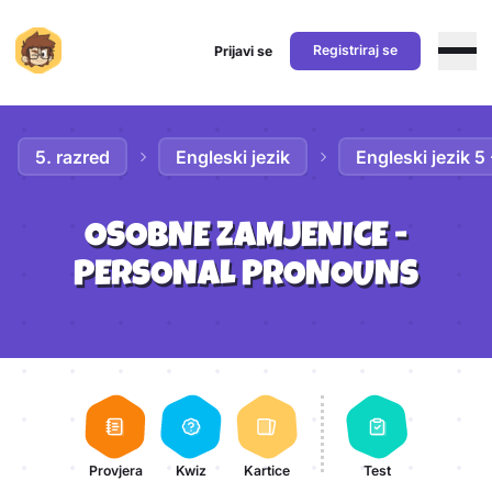
Registriraj se
Prijavi se
Preskoči na sadržaj
5. razred
Engleski jezik
Engleski jezik 5
OSOBNE ZAMJENICE -
PERSONAL PRONOUNS
Aktivnosti lekcije
Provjera
Kwiz
Kartice
Test