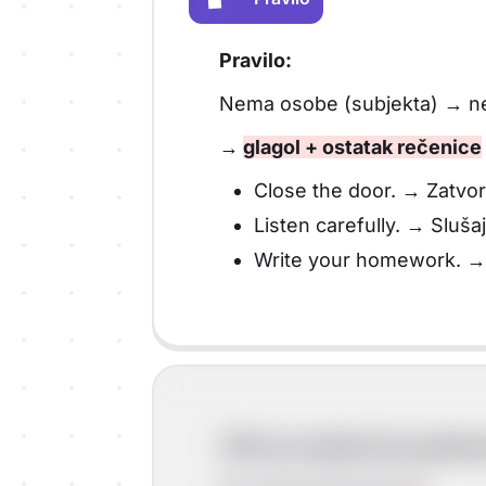
Vrsta sadržaja: Pravilo
Pravilo:
Nema osobe (subjekta) → nem
→
glagol + ostatak rečenice
Close the door. → Zatvori
Listen carefully. → Slušaj
Write your homework. →
YOU se ne piše ali se podra