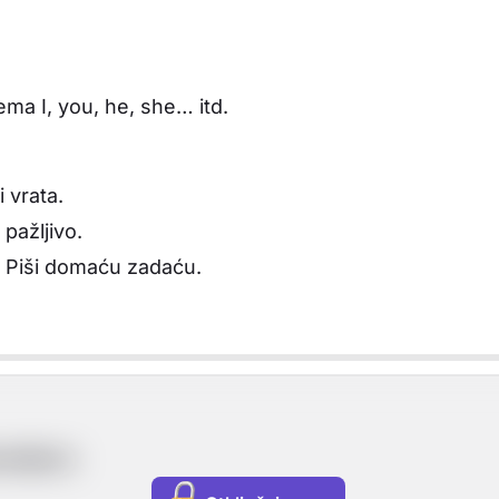
a I, you, he, she… itd.
 vrata.
 pažljivo.
 Piši domaću zadaću.
zumijeva