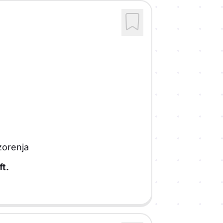
zorenja
ft.