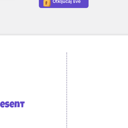
Otključaj sve
resent