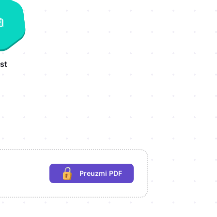
st
Preuzmi PDF
(potrebna prijava)