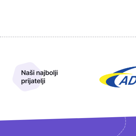
Sponzori
Naši najbolji prijatelji
Naši prijatelji