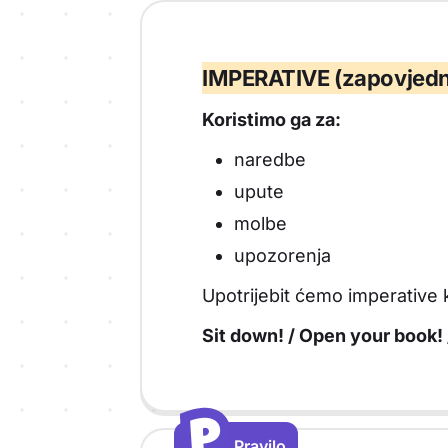
IMPERATIVE (zapovjedn
Koristimo ga za:
naredbe
upute
molbe
upozorenja
Upotrijebit ćemo imperative 
Sit down! / Open your book! /
P
P
Pravilo