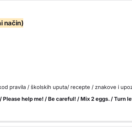
i način)
kod pravila / školskih uputa/ recepte / znakove i upo
 Please help me! / Be careful! / Mix 2 eggs. / Turn le