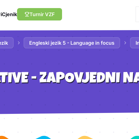
i
Cjenik
Turnir VZF
ezik
Engleski jezik 5 - Language in focus
I
TIVE - ZAPOVJEDNI N