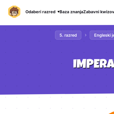
Odaberi razred
Baza znanja
Zabavni kwizov
Preskoči na sadržaj
5. razred
Engleski j
IMPERA
Aktivnosti lekcije