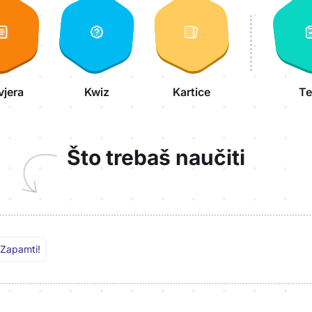
vjera
Kwiz
Kartice
Te
Što trebaš naučiti
Zapamti!