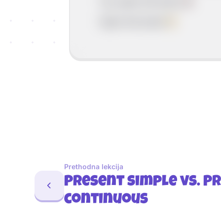
You open the book.
X
Open the book!
✓
Prethodna lekcija
Present simple vs. P
continuous