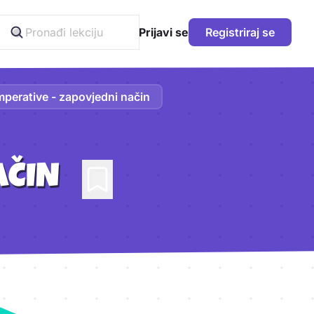
Prijavi se
Registriraj se
mperative - zapovjedni način
AČIN