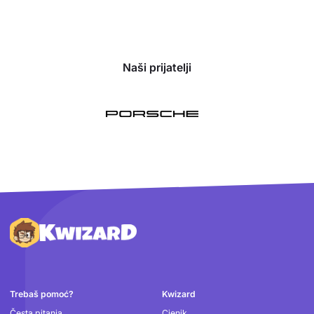
Naši prijatelji
Podnožje
Trebaš pomoć?
Kwizard
Česta pitanja
Cjenik