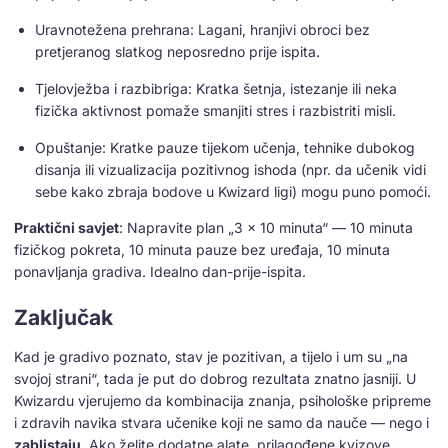
Uravnotežena prehrana: Lagani, hranjivi obroci bez
pretjeranog slatkog neposredno prije ispita.
Tjelovježba i razbibriga: Kratka šetnja, istezanje ili neka
fizička aktivnost pomaže smanjiti stres i razbistriti misli.
Opuštanje: Kratke pauze tijekom učenja, tehnike dubokog
disanja ili vizualizacija pozitivnog ishoda (npr. da učenik vidi
sebe kako zbraja bodove u Kwizard ligi) mogu puno pomoći.
Praktični savjet
: Napravite plan „3 × 10 minuta“ — 10 minuta
fizičkog pokreta, 10 minuta pauze bez uređaja, 10 minuta
ponavljanja gradiva. Idealno dan-prije-ispita.
Zaključak
Kad je gradivo poznato, stav je pozitivan, a tijelo i um su „na
svojoj strani“, tada je put do dobrog rezultata znatno jasniji. U
Kwizardu vjerujemo da kombinacija znanja, psihološke pripreme
i zdravih navika stvara učenike koji ne samo da nauče — nego i
zablistaju
. Ako želite dodatne alate, prilagođene kvizove,