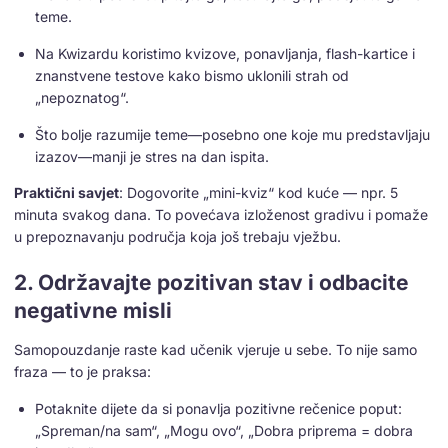
teme.
Na Kwizardu koristimo kvizove, ponavljanja, flash-kartice i
znanstvene testove kako bismo uklonili strah od
„nepoznatog“.
Što bolje razumije teme—posebno one koje mu predstavljaju
izazov—manji je stres na dan ispita.
Praktični savjet
: Dogovorite „mini-kviz“ kod kuće — npr. 5
minuta svakog dana. To povećava izloženost gradivu i pomaže
u prepoznavanju područja koja još trebaju vježbu.
2. Održavajte pozitivan stav i odbacite
negativne misli
Samopouzdanje raste kad učenik vjeruje u sebe. To nije samo
fraza — to je praksa:
Potaknite dijete da si ponavlja pozitivne rečenice poput:
„Spreman/na sam“, „Mogu ovo“, „Dobra priprema = dobra