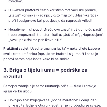
izvedba“.
U Kwizard platformi često koristimo motivacijske poruke,
„status“ korisnika (kao npr. „Kviz-majstor“, „Flash-kartica-
pro“) i badge-eve koji podsjećaju da napredak vrijedi.
Negativne misli poput „Neću ovo znati“ ili „Sigurno ću pasti“
treba prepoznati i transformirati u: „Još učim“, „Napredujem“,
„Svaki pokušaj me približava cilju“.
Praktični savjet
: Uvedite „mantru ispita“ – neka dijete izabere
svoju kratku rečenicu (npr. „Idem hrabro i sigurno!“) i neka je
ponovi netom prije ispita kako bi se smirilo.
3. Briga o tijelu i umu = podrška za
rezultat
Samopouzdanje nije samo unutarnja priča — tijelo i zdravlje
igraju veliku ulogu:
Dovoljno sna: Izbjegavajte „noćne maratone“ učenja dan
prije ispita. Bolje je otići u krevet ranije i probuditi se svježe.