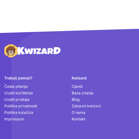
Podnožje
Trebaš pomoć?
Kwizard
Česta pitanja
Cjenik
Uvjeti korištenja
Baza znanja
Uvjeti prodaje
Blog
Politika privatnosti
Zabavni kwizovi
Politika kolačića
O nama
Impressum
Kontakt