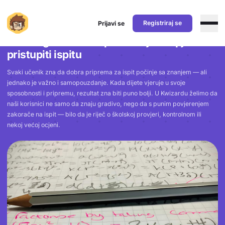
SVI ČLANCI
Registriraj se
Prijavi se
Kako izgraditi samopouzdanje i uspješno
pristupiti ispitu
Svaki učenik zna da dobra priprema za ispit počinje sa znanjem — ali
jednako je važno i samopouzdanje. Kada dijete vjeruje u svoje
sposobnosti i pripremu, rezultat zna biti puno bolji. U Kwizardu želimo da
naši korisnici ne samo da znaju gradivo, nego da s punim povjerenjem
zakorače na ispit — bilo da je riječ o školskoj provjeri, kontrolnom ili
nekoj većoj ocjeni.