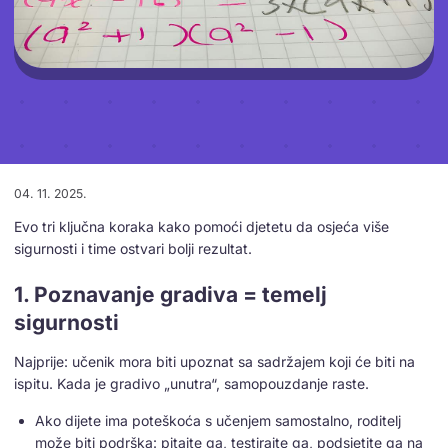
04. 11. 2025.
Evo tri ključna koraka kako pomoći djetetu da osjeća više
sigurnosti i time ostvari bolji rezultat.
1. Poznavanje gradiva = temelj
sigurnosti
Najprije: učenik mora biti upoznat sa sadržajem koji će biti na
ispitu. Kada je gradivo „unutra“, samopouzdanje raste.
Ako dijete ima poteškoća s učenjem samostalno, roditelj
može biti podrška: pitajte ga, testirajte ga, podsjetite ga na