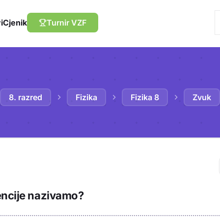
i
Cjenik
Turnir VZF
8. razred
Fizika
Fizika 8
Zvuk
Trebaš biti prija
encije nazivamo?
sadržaj u bilježn