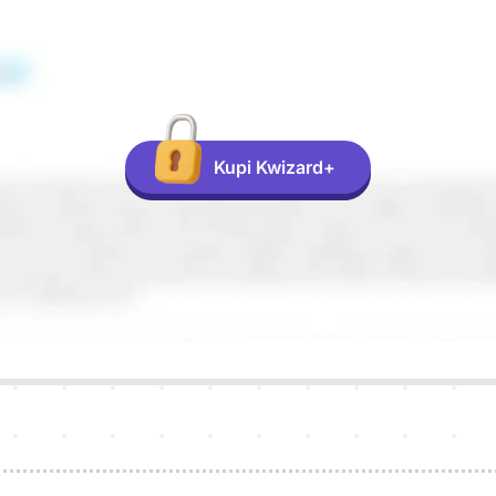
Kupi Kwizard+