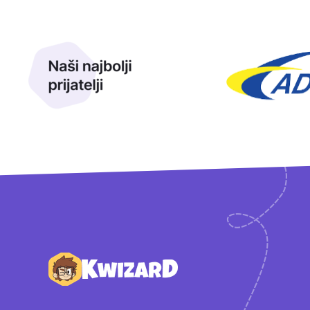
Naši najbolji prijatelji
Naši prijatelji
Podnožje