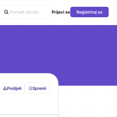
Prijavi se
Registriraj se
Podijeli
Spremi
vljen da bi pohranio
icu!