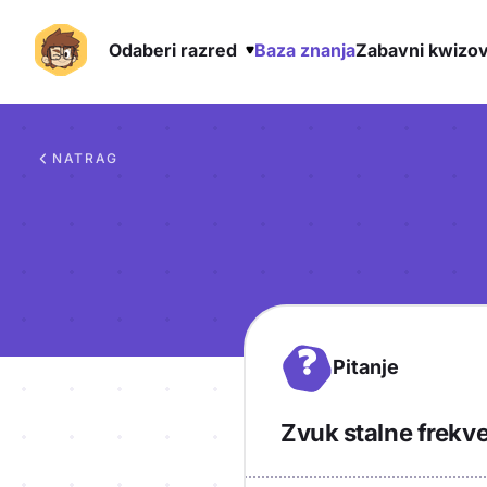
Odaberi razred
Baza znanja
Zabavni kwizov
Preskoči na sadržaj
NATRAG
?
Pitanje
Zvuk stalne frekv