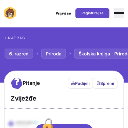
Registriraj se
Prijavi se
Preskoči na sadržaj
NATRAG
6. razred
Priroda
Školska knjiga - Prirod
?
Pitanje
Podijeli
Spremi
Zviježđe
Objašnjenje
Odgovor