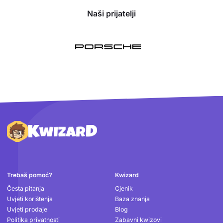
Naši prijatelji
Podnožje
Trebaš pomoć?
Kwizard
Česta pitanja
Cjenik
Uvjeti korištenja
Baza znanja
Uvjeti prodaje
Blog
Politika privatnosti
Zabavni kwizovi