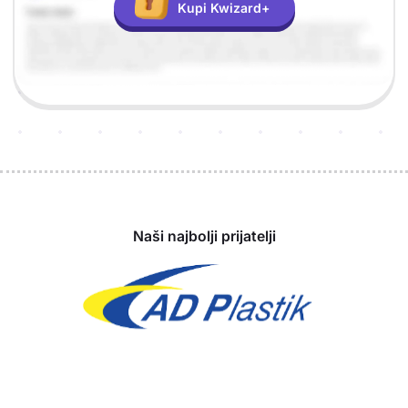
Kupi Kwizard+
Sponzori
Naši najbolji prijatelji