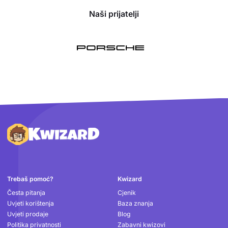
Naši prijatelji
Podnožje
Trebaš pomoć?
Kwizard
Česta pitanja
Cjenik
Uvjeti korištenja
Baza znanja
Uvjeti prodaje
Blog
Politika privatnosti
Zabavni kwizovi