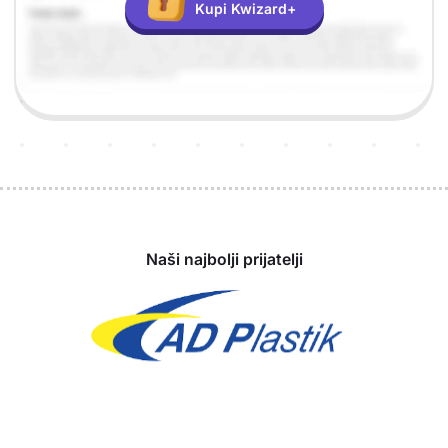
Kupi Kwizard+
Sponzori
Naši najbolji prijatelji