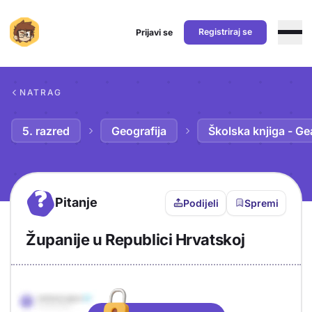
Registriraj se
Prijavi se
Preskoči na sadržaj
NATRAG
5. razred
Geografija
Školska knjiga - Ge
?
Pitanje
Podijeli
Spremi
Županije u Republici Hrvatskoj
Objašnjenje
Odgovor