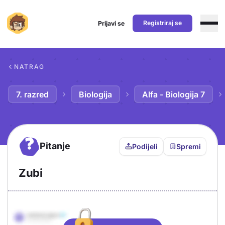
Registriraj se
Prijavi se
Preskoči na sadržaj
NATRAG
7. razred
Biologija
Alfa - Biologija 7
?
Pitanje
Podijeli
Spremi
Zubi
Objašnjenje
Odgovor