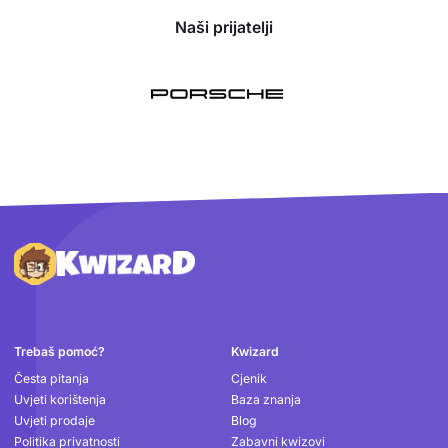
Naši prijatelji
Podnožje
Trebaš pomoć?
Kwizard
Česta pitanja
Cjenik
Uvjeti korištenja
Baza znanja
Uvjeti prodaje
Blog
Politika privatnosti
Zabavni kwizovi