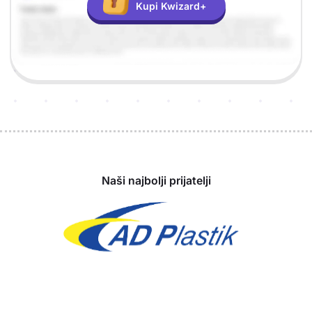
Kupi Kwizard+
Sponzori
Naši najbolji prijatelji