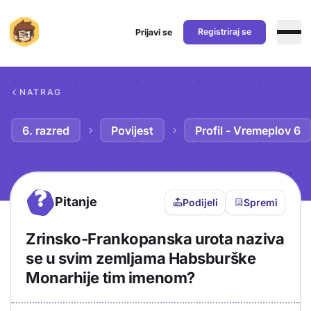
Registriraj se
Prijavi se
Preskoči na sadržaj
NATRAG
6. razred
Povijest
Profil - Vremeplov 6
?
Pitanje
Podijeli
Spremi
Zrinsko-Frankopanska urota naziva
se u svim zemljama Habsburške
Monarhije tim imenom?