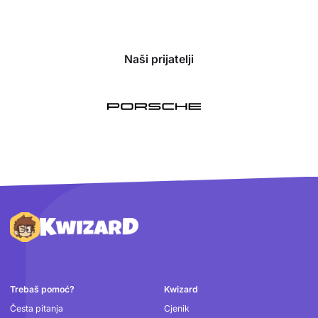
Naši prijatelji
Podnožje
Trebaš pomoć?
Kwizard
Česta pitanja
Cjenik