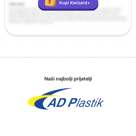
Kupi Kwizard+
Sponzori
Naši najbolji prijatelji