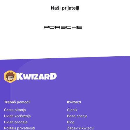
Naši prijatelji
Podnožje
Trebaš pomoć?
Kwizard
Česta pitanja
Cjenik
Uvjeti korištenja
Baza znanja
Uvjeti prodaje
Blog
Politika privatnosti
Zabavni kwizovi