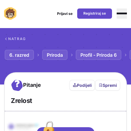
Registriraj se
Prijavi se
Preskoči na sadržaj
NATRAG
6. razred
Priroda
Profil - Priroda 6
?
Pitanje
Podijeli
Spremi
Zrelost
Objašnjenje
Odgovor