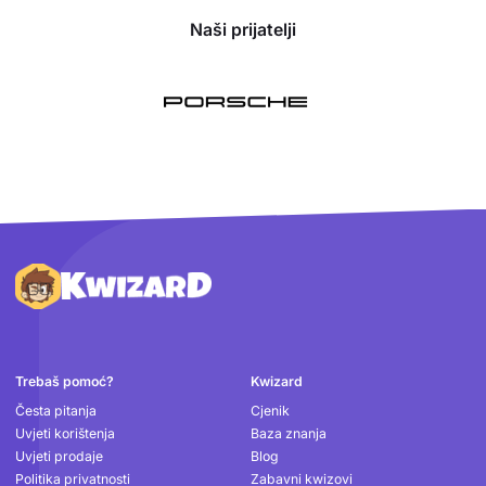
Naši prijatelji
Podnožje
Trebaš pomoć?
Kwizard
Česta pitanja
Cjenik
Uvjeti korištenja
Baza znanja
Uvjeti prodaje
Blog
Politika privatnosti
Zabavni kwizovi