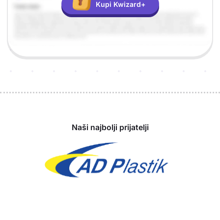
Kupi Kwizard+
Sponzori
Naši najbolji prijatelji