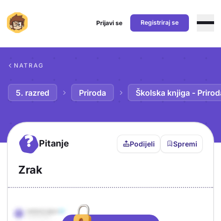
Registriraj se
Prijavi se
Preskoči na sadržaj
NATRAG
5. razred
Priroda
Školska knjiga - Prirod
?
Pitanje
Podijeli
Spremi
Zrak
Objašnjenje
Odgovor