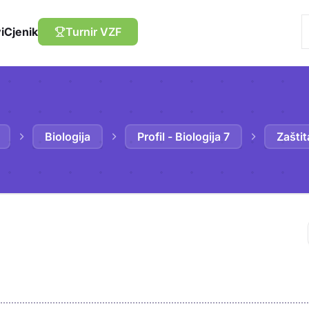
i
Cjenik
Turnir VZF
Biologija
Profil - Biologija 7
Zaštit
Trebaš biti prija
sadržaj u bilježn