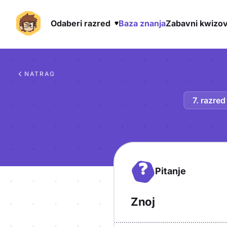
Odaberi razred
Baza znanja
Zabavni kwizov
Preskoči na sadržaj
NATRAG
7. razred
?
Pitanje
Znoj