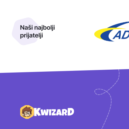
Naši najbolji prijatelji
Naši prijatelji
Podnožje