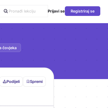
Prijavi se
Registriraj se
a čovjeka
Podijeli
Spremi
vljen da bi pohranio
icu!