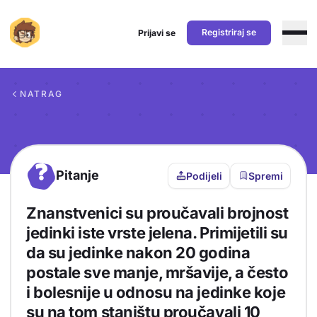
Registriraj se
Prijavi se
Preskoči na sadržaj
NATRAG
?
Pitanje
Podijeli
Spremi
Znanstvenici su proučavali brojnost
jedinki iste vrste jelena. Primijetili su
da su jedinke nakon 20 godina
postale sve manje, mršavije, a često
i bolesnije u odnosu na jedinke koje
su na tom staništu proučavali 10