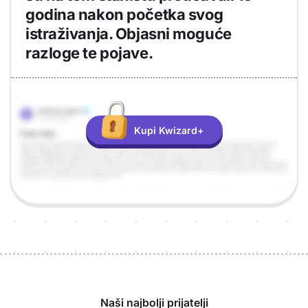
godina nakon početka svog
istraživanja. Objasni moguće
razloge te pojave.
Objašnjenje
Odgovor
Kupi Kwizard+
Sponzori
Naši najbolji prijatelji