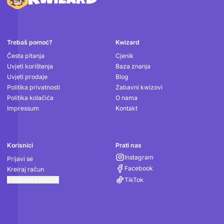
Podnožje
Trebaš pomoć?
Kwizard
Česta pitanja
Cjenik
Uvjeti korištenja
Baza znanja
Uvjeti prodaje
Blog
Politika privatnosti
Zabavni kwizovi
Politika kolačića
O nama
Impressum
Kontakt
Korisnici
Prati nas
Instagram
Prijavi se
Facebook
Kreiraj račun
Postavke kolačića
TikTok