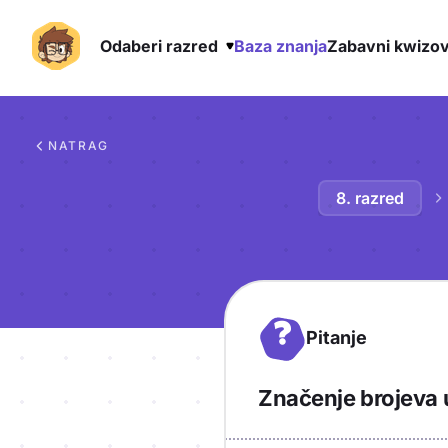
Odaberi razred
Baza znanja
Zabavni kwizov
Preskoči na sadržaj
NATRAG
8. razred
?
Pitanje
Značenje brojeva 