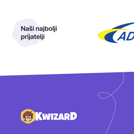
Naši najbolji prijatelji
Naši prijatelji
Podnožje