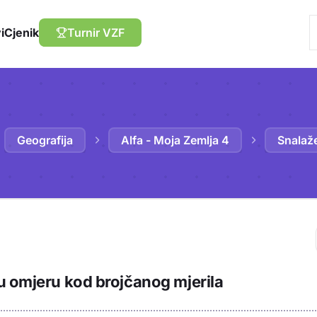
i
Cjenik
Turnir VZF
Geografija
Alfa - Moja Zemlja 4
Snalaže
Trebaš biti prija
u omjeru kod brojčanog mjerila
sadržaj u bilježn