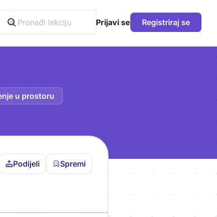
Prijavi se
Registriraj se
nje u prostoru
Podijeli
Spremi
vljen da bi pohranio
icu!