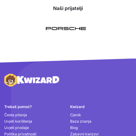
Naši prijatelji
Podnožje
Trebaš pomoć?
Kwizard
Česta pitanja
Cjenik
Uvjeti korištenja
Baza znanja
Uvjeti prodaje
Blog
Politika privatnosti
Zabavni kwizovi