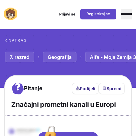
Registriraj se
Prijavi se
Preskoči na sadržaj
NATRAG
7. razred
Geografija
Alfa - Moja Zemlja 3
?
Pitanje
Podijeli
Spremi
Značajni prometni kanali u Europi
Objašnjenje
Odgovor