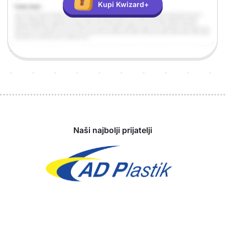
Kupi Kwizard+
Sponzori
Naši najbolji prijatelji