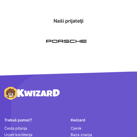
Naši prijatelji
Podnožje
Trebaš pomoć?
Kwizard
Česta pitanja
Cjenik
Uvjeti korištenja
Baza znanja