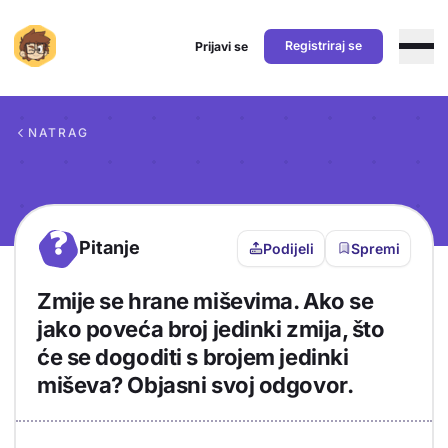
Registriraj se
Prijavi se
Preskoči na sadržaj
NATRAG
?
Pitanje
Podijeli
Spremi
Zmije se hrane miševima. Ako se
jako poveća broj jedinki zmija, što
će se dogoditi s brojem jedinki
miševa? Objasni svoj odgovor.