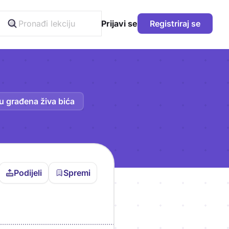
Prijavi se
Registriraj se
u građena živa bića
Podijeli
Spremi
vljen da bi pohranio
icu!