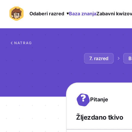
Odaberi razred
Baza znanja
Zabavni kwizov
Preskoči na sadržaj
NATRAG
7. razred
B
?
Pitanje
Žljezdano tkivo