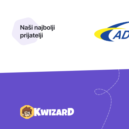
Naši najbolji prijatelji
Naši prijatelji
Podnožje