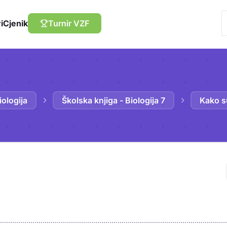
i
Cjenik
Turnir VZF
iologija
Školska knjiga - Biologija 7
Kako s
Trebaš biti prija
sadržaj u bilježn