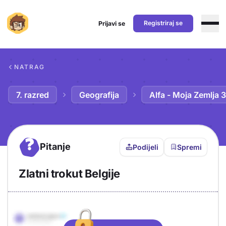
Registriraj se
Prijavi se
Preskoči na sadržaj
NATRAG
7. razred
Geografija
Alfa - Moja Zemlja 3
?
Pitanje
Podijeli
Spremi
Zlatni trokut Belgije
Objašnjenje
Odgovor