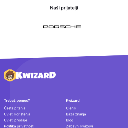
Naši prijatelji
Podnožje
Trebaš pomoć?
Kwizard
Česta pitanja
Cjenik
Uvjeti korištenja
Baza znanja
Uvjeti prodaje
Blog
Politika privatnosti
Zabavni kwizovi