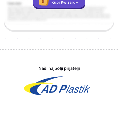
Kupi Kwizard+
Sponzori
Naši najbolji prijatelji