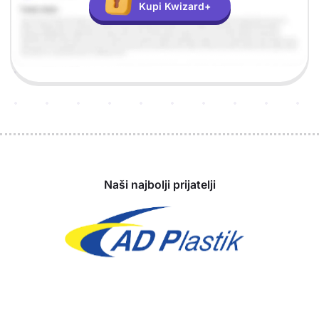
Kupi Kwizard+
Sponzori
Naši najbolji prijatelji