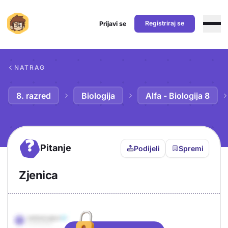
Registriraj se
Prijavi se
Preskoči na sadržaj
NATRAG
8. razred
Biologija
Alfa - Biologija 8
?
Pitanje
Podijeli
Spremi
Zjenica
Objašnjenje
Odgovor