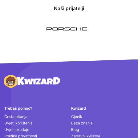
Naši prijatelji
Podnožje
Trebaš pomoć?
Kwizard
Česta pitanja
Cjenik
Uvjeti korištenja
Baza znanja
Uvjeti prodaje
Blog
Politika privatnosti
Zabavni kwizovi